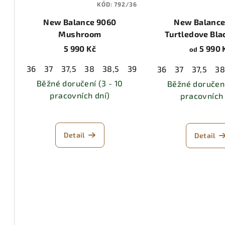
KÓD:
792/36
New Balance 9060
New Balance
Mushroom
Turtledove Blac
Metalli
5 990 Kč
5 990 
od
36
37
37,5
38
38,5
39,5
40
40,5
41,5
4
36
37
37,5
3
Běžné doručení (3 - 10
Běžné doručení
pracovních dní)
pracovních 
Detail
Detail