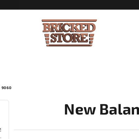
 9060
New Balan
č