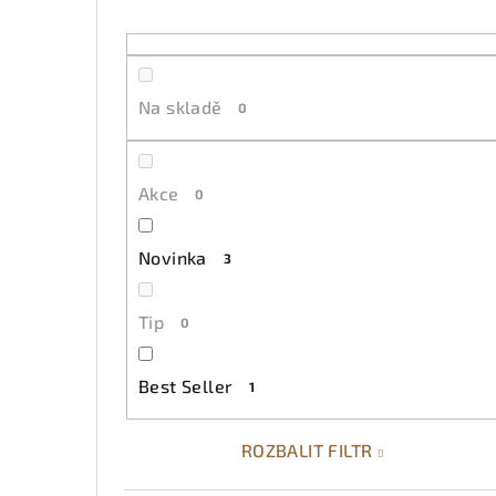
t
r
a
Na skladě
0
n
n
Akce
0
í
p
Novinka
3
a
Tip
0
n
e
Best Seller
1
l
ROZBALIT FILTR