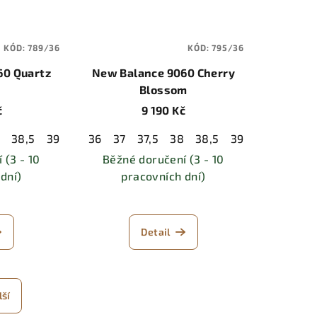
KÓD:
789/36
KÓD:
795/36
60 Quartz
New Balance 9060 Cherry
Blossom
č
9 190 Kč
8
2
38,5
42,5
39,5
43
44
40
36
44,5
40,5
37
37,5
45
41,5
38
42
38,5
42,5
39,5
43
44
40
40,5
 (3 - 10
Běžné doručení (3 - 10
dní)
pracovních dní)
Detail
lší