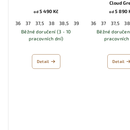
Cloud Gr
5 490 Kč
5 890 
od
od
36
37
37,5
38
38,5
39,5
40
36
40,5
37
37,5
41,5
3
4
Běžné doručení (3 - 10
Běžné doručení
pracovních dní)
pracovních 
Detail
Detail