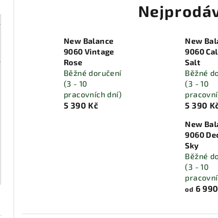
Nejprodáv
New Balance
New Bal
9060 Vintage
9060 Ca
Rose
Salt
Běžné doručení
Běžné d
(3 - 10
(3 - 10
pracovních dní)
pracovní
5 390 Kč
5 390 K
New Bal
9060 De
Sky
Běžné d
(3 - 10
pracovní
6 990
od