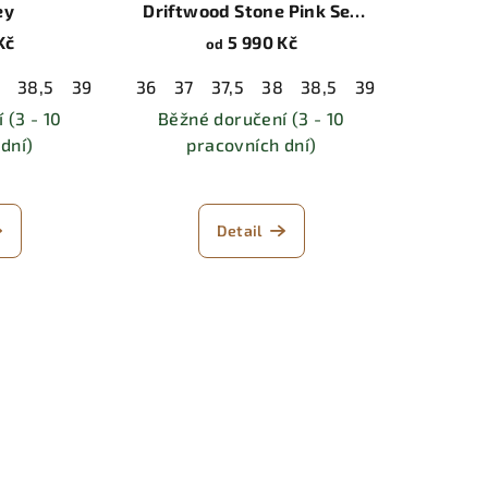
ey
Driftwood Stone Pink Sea
Salt
Kč
5 990 Kč
od
8
2
38,5
42,5
39,5
43
44
40
36
44,5
40,5
37
37,5
45
41,5
45,5
38
42
38,5
46,5
42,5
39,5
47
43
47,5
44
40
44,5
40,5
 (3 - 10
Běžné doručení (3 - 10
dní)
pracovních dní)
Detail