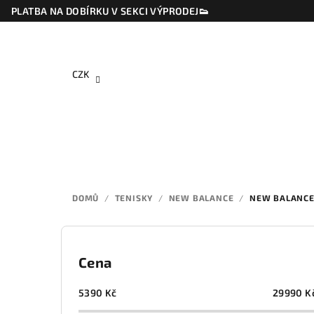
Přejít
PLATBA NA DOBÍRKU V SEKCI VÝPRODEJ👟
na
obsah
CZK
DOMŮ
/
TENISKY
/
NEW BALANCE
/
NEW BALANCE
P
o
Cena
s
5390
Kč
29990
K