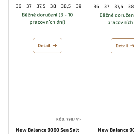
d
k
36
37
37,5
38
38,5
39,5
40
40,5
41,5
4
36
37
37,5
3
u
Běžné doručení (3 - 10
Běžné doručení
t
pracovních dní)
pracovních 
k
ů
t
Detail
Detail
ů
KÓD:
798/41-
New Balance 9060 Sea Salt
New Balance 9