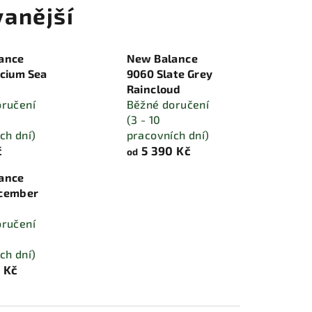
anější
ance
New Balance
lcium Sea
9060 Slate Grey
Raincloud
oručení
Běžné doručení
(3 - 10
ch dní)
pracovních dní)
č
5 390 Kč
od
ance
cember
oručení
ch dní)
 Kč