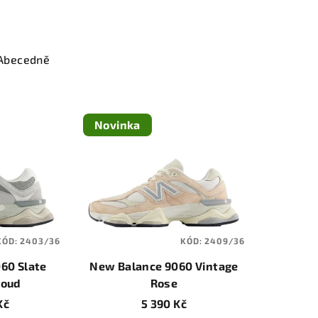
Abecedně
Novinka
KÓD:
2403/36
KÓD:
2409/36
60 Slate
New Balance 9060 Vintage
loud
Rose
Kč
5 390 Kč