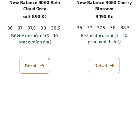
New Balance 9060 Rain
New Balance 9060 Cherry
Cloud Grey
Blossom
5 890 Kč
9 190 Kč
od
36
37
37,5
38
38,5
3
36
37
37,5
38
38,5
39,5
40
40,5
41,5
42
42,5
Běžné doručení (3 - 10
Běžné doručení (3 - 10
pracovních dní)
pracovních dní)
Detail
Detail