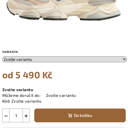
VARIANTA:
od
5 490 Kč
Měrná
Zvolte variantu
cena:
Můžeme doručit do:
Zvolte variantu
Kód:
Zvolte variantu
−
+
Do košíku