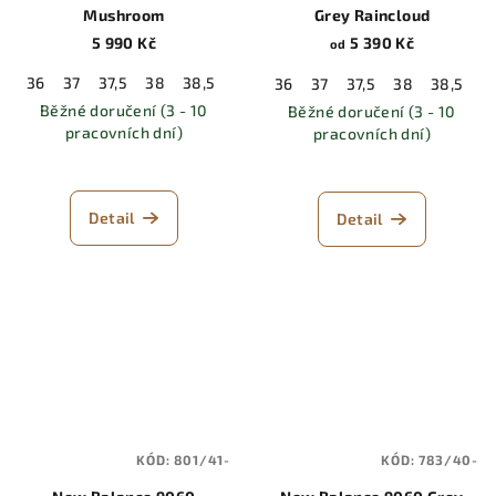
Mushroom
Grey Raincloud
5 990 Kč
5 390 Kč
od
36
37
37,5
38
38,5
39,5
40
40,5
41,5
42
42,5
36
37
37,5
38
38,5
3
Běžné doručení (3 - 10
Běžné doručení (3 - 10
pracovních dní)
pracovních dní)
Detail
Detail
KÓD:
801/41-
KÓD:
783/40-