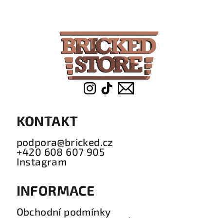
á
p
a
t
í
KONTAKT
podpora@bricked.cz
+420 608 607 905
Instagram
INFORMACE
Obchodní podmínky