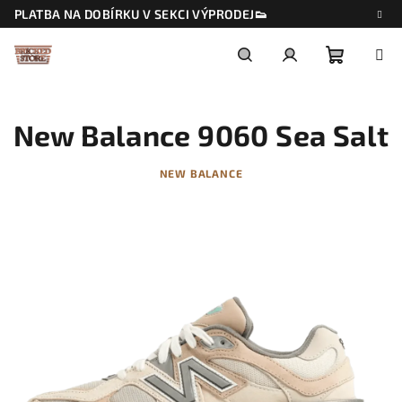
Přejít
PLATBA NA DOBÍRKU V SEKCI VÝPRODEJ👟
na
obsah
Nákupn
Hledat
Přihlášení
New Balance 9060 Sea Salt
košík
NEW BALANCE