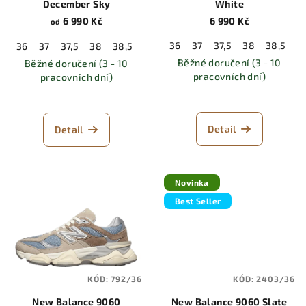
December Sky
White
6 990 Kč
6 990 Kč
od
36
37
37,5
38
38,5
3
36
37
37,5
38
38,5
39,5
40
40,5
41,5
42
42,5
Běžné doručení (3 - 10
Běžné doručení (3 - 10
pracovních dní)
pracovních dní)
Detail
Detail
Novinka
Best Seller
KÓD:
792/36
KÓD:
2403/36
New Balance 9060
New Balance 9060 Slate