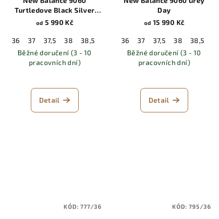
New Balance 9060
New Balance 9060 Grey
Turtledove Black Silver
Day
Metallic
5 990 Kč
15 990 Kč
od
od
36
37
37,5
38
38,5
39,5
36
40
37
40,5
37,5
41,5
38
42
38,5
42,5
3
Běžné doručení (3 - 10
Běžné doručení (3 - 10
pracovních dní)
pracovních dní)
Detail
Detail
KÓD:
777/36
KÓD:
795/36