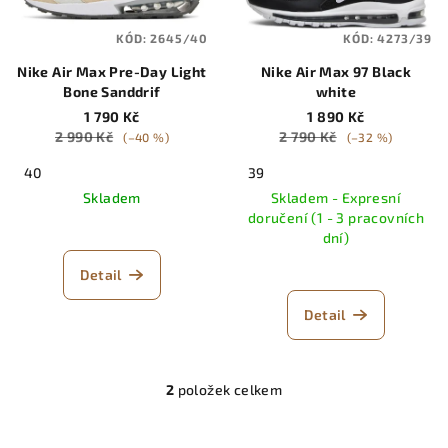
p
ů
KÓD:
2645/40
KÓD:
4273/39
r
Nike Air Max Pre-Day Light
Nike Air Max 97 Black
o
Bone Sanddrif
white
d
1 790 Kč
1 890 Kč
u
2 990 Kč
2 790 Kč
(–40 %)
(–32 %)
k
40
39
t
Skladem
Skladem - Expresní
ů
doručení (1 - 3 pracovních
dní)
Detail
Detail
2
položek celkem
O
v
l