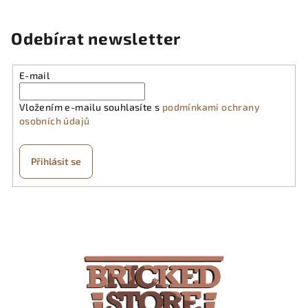
á
d
Odebírat newsletter
a
c
í
E-mail
p
r
Vložením e-mailu souhlasíte s
podmínkami ochrany
osobních údajů
v
k
y
Přihlásit se
v
ý
Z
p
á
i
p
s
a
u
t
í