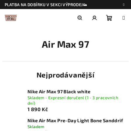
Přejít
PLATBA NA DOBÍRKU V SEKCI VÝPRODEJ👟
na
obsah
Nákupn
Hledat
Přihlášení
Air Max 97
košík
Nejprodávanější
Nike Air Max 97 Black white
Skladem - Expresní doručení (1 - 3 pracovních
dní)
1 890 Kč
Nike Air Max Pre-Day Light Bone Sanddrif
Skladem