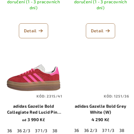
ů
doručení (1 - 3 pracovních
doručení (1 - 3 pracovních
dní)
dní)
Detail
Detail
KÓD:
2315/41
KÓD:
1251/36
adidas Gazelle Bold
adidas Gazelle Bold Grey
Collegiate Red Lucid Pink
White (W)
(W)
3 990 Kč
4 290 Kč
od
36
36 2/3
37 1/3
38
38
36
36 2/3
37 1/3
38
38 2/3
39 1/3
40
40 2/3
41 