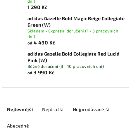
dní)
1 290 Kč
adidas Gazelle Bold Magic Beige Collegiate
Green (W)
Skladem - Expresní doručení (1 - 3 pracovních
dní)
4 490 Kč
od
adidas Gazelle Bold Collegiate Red Lucid
Pink (W)
Běžné doručení (3 - 10 pracovních dní)
3 990 Kč
od
Ř
a
Nejlevnější
Nejdražší
Nejprodávanější
z
e
Abecedně