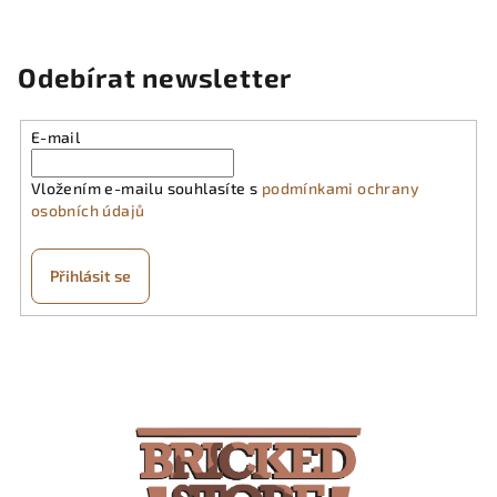
a
á
n
c
í
í
Odebírat newsletter
p
r
v
E-mail
k
y
Vložením e-mailu souhlasíte s
podmínkami ochrany
v
osobních údajů
ý
p
Přihlásit se
i
s
Z
u
á
p
a
t
í