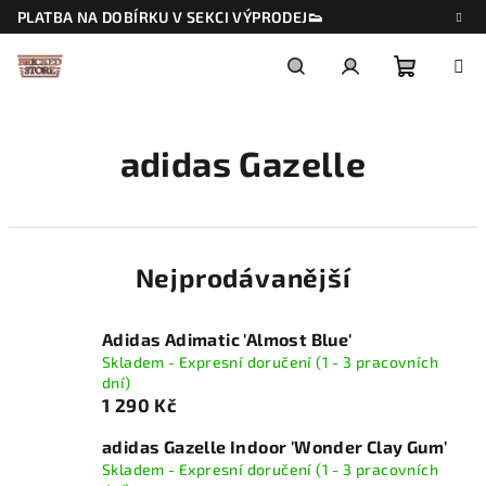
Přejít
PLATBA NA DOBÍRKU V SEKCI VÝPRODEJ👟
na
obsah
Nákupn
Hledat
Přihlášení
adidas Gazelle
košík
Nejprodávanější
Adidas Adimatic 'Almost Blue'
Skladem - Expresní doručení (1 - 3 pracovních
dní)
1 290 Kč
adidas Gazelle Indoor 'Wonder Clay Gum'
Skladem - Expresní doručení (1 - 3 pracovních