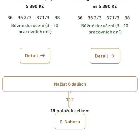
(W)
5 390 Kč
5 390 Kč
od
36
36 2/3
37 1/3
38
38 2/3
39 1/3
40
40 2/3
41 
36
36 2/3
37 1/3
38
38
Běžné doručení (3 - 10
Běžné doručení (3 - 10
pracovních dní)
pracovních dní)
Detail
Detail
Načíst 6 dalších
S
t
1
2
O
r
18
položek celkem
á
v
n
l
Nahoru
k
á
o
d
v