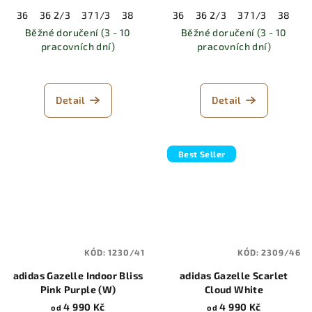
36
36 2/3
37 1/3
38
38 2/3
36
39 1/3
36 2/3
40
37 1/3
40 2/3
38
41 
38
Běžné doručení (3 - 10
Běžné doručení (3 - 10
pracovních dní)
pracovních dní)
Detail
Detail
Best Seller
KÓD:
1230/41
KÓD:
2309/46
adidas Gazelle Indoor Bliss
adidas Gazelle Scarlet
Pink Purple (W)
Cloud White
4 990 Kč
4 990 Kč
od
od