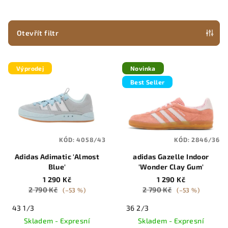
n
í
p
Otevřít filtr
r
V
o
Výprodej
Novinka
ý
d
Best Seller
p
u
i
k
s
t
p
ů
KÓD:
4058/43
KÓD:
2846/36
r
Adidas Adimatic 'Almost
adidas Gazelle Indoor
o
Blue'
'Wonder Clay Gum'
d
1 290 Kč
1 290 Kč
u
2 790 Kč
2 790 Kč
(–53 %)
(–53 %)
k
43 1/3
36 2/3
t
Skladem - Expresní
Skladem - Expresní