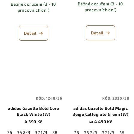
Běžné doručení (3 - 10
Běžné doručení (3 - 10
pracovních dní)
pracovních dní)
Detail
Detail
KÓD:
1248/36
KÓD:
2330/38
adidas Gazelle Bold Core
adidas Gazelle Bold Magic
Black White (W)
Beige Collegiate Green (W)
4 390 Kč
4 490 Kč
od
36
36 2/3
37 1/3
38
38 2/3
39 1/3
40
40 2/3
41 
36
36 2/3
37 1/3
38
38