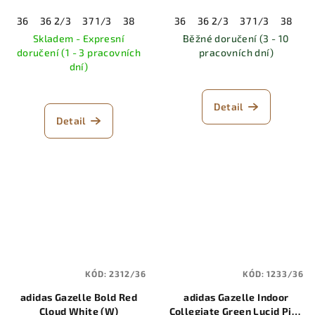
36
36 2/3
37 1/3
38
38 2/3
36
39 1/3
36 2/3
40
37 1/3
40 2/3
38
41 
38
Skladem - Expresní
Běžné doručení (3 - 10
doručení (1 - 3 pracovních
pracovních dní)
dní)
Detail
Detail
KÓD:
2312/36
KÓD:
1233/36
adidas Gazelle Bold Red
adidas Gazelle Indoor
Cloud White (W)
Collegiate Green Lucid Pink