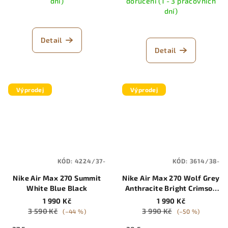
dní)
doručení (1 - 3 pracovních
dní)
Detail
Detail
Výprodej
Výprodej
KÓD:
4224/37-
KÓD:
3614/38-
Nike Air Max 270 Summit
Nike Air Max 270 Wolf Grey
White Blue Black
Anthracite Bright Crimson
White (GS)
1 990 Kč
1 990 Kč
3 590 Kč
3 990 Kč
(–44 %)
(–50 %)