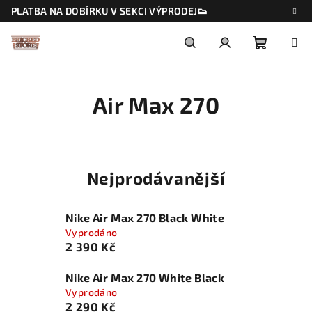
Přejít
PLATBA NA DOBÍRKU V SEKCI VÝPRODEJ👟
na
obsah
Nákupn
Hledat
Přihlášení
Air Max 270
košík
Nejprodávanější
Nike Air Max 270 Black White
Vyprodáno
2 390 Kč
Nike Air Max 270 White Black
Vyprodáno
2 290 Kč