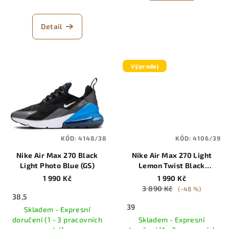
Detail
Výprodej
KÓD:
4148/38
KÓD:
4106/39
Nike Air Max 270 Black
Nike Air Max 270 Light
Light Photo Blue (GS)
Lemon Twist Black
Anthracite White (GS)
1 990 Kč
1 990 Kč
3 890 Kč
(–48 %)
38,5
39
Skladem - Expresní
doručení (1 - 3 pracovních
Skladem - Expresní