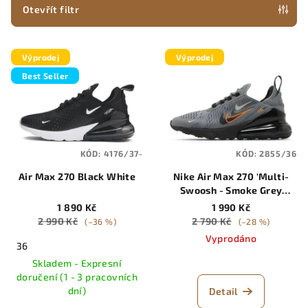
p
Otevřít filtr
r
V
o
Výprodej
Výprodej
ý
d
Best Seller
p
u
i
k
s
t
p
ů
KÓD:
4176/37-
KÓD:
2855/36
r
Air Max 270 Black White
Nike Air Max 270 'Multi-
o
Swoosh - Smoke Grey
d
Mandarin'
1 890 Kč
1 990 Kč
u
2 990 Kč
2 790 Kč
(–36 %)
(–28 %)
k
Vyprodáno
36
t
Skladem - Expresní
ů
doručení (1 - 3 pracovních
dní)
Detail