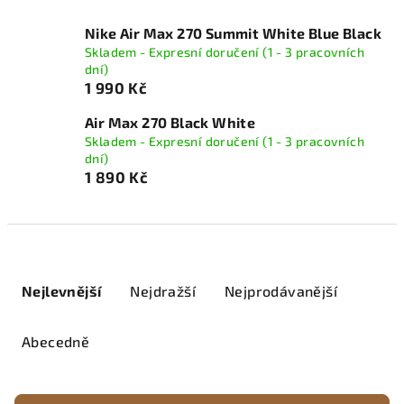
Nike Air Max 270 Summit White Blue Black
Skladem - Expresní doručení (1 - 3 pracovních
dní)
1 990 Kč
Air Max 270 Black White
Skladem - Expresní doručení (1 - 3 pracovních
dní)
1 890 Kč
Ř
a
Nejlevnější
Nejdražší
Nejprodávanější
z
e
Abecedně
n
í