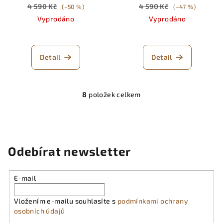
4 590 Kč
4 590 Kč
(–50 %)
(–47 %)
Vyprodáno
Vyprodáno
Detail
Detail
8
položek celkem
O
v
l
á
d
Odebírat newsletter
a
c
í
E-mail
p
r
Vložením e-mailu souhlasíte s
podmínkami ochrany
osobních údajů
v