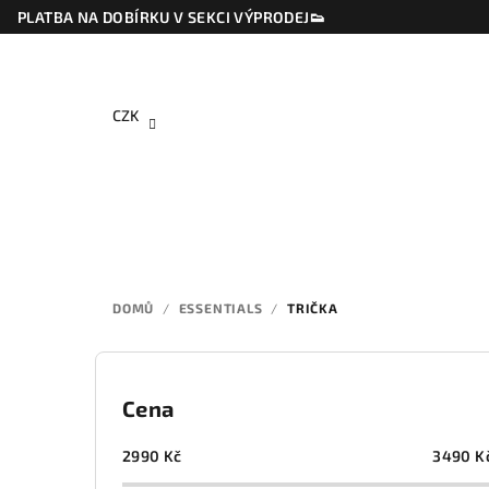
Přejít
PLATBA NA DOBÍRKU V SEKCI VÝPRODEJ👟
na
obsah
CZK
DOMŮ
/
ESSENTIALS
/
TRIČKA
P
o
Cena
s
2990
Kč
3490
K