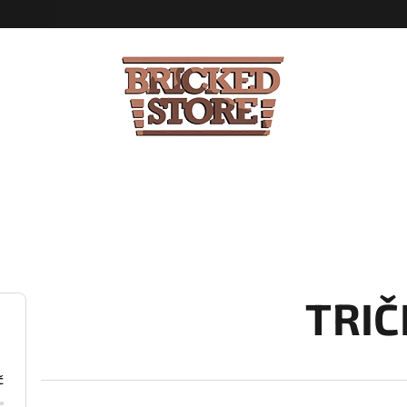
TRIČ
č