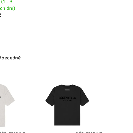
(1 - 3
ch dní)
č
Abecedně