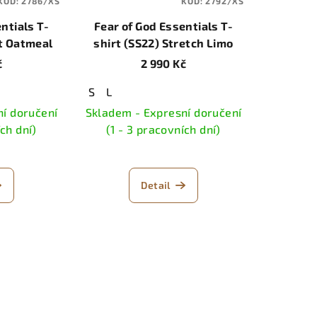
KÓD:
2786/XS
KÓD:
2792/XS
ntials T-
Fear of God Essentials T-
ht Oatmeal
shirt (SS22) Stretch Limo
č
2 990 Kč
S
L
í doručení
Skladem - Expresní doručení
ích dní)
(1 - 3 pracovních dní)
Detail