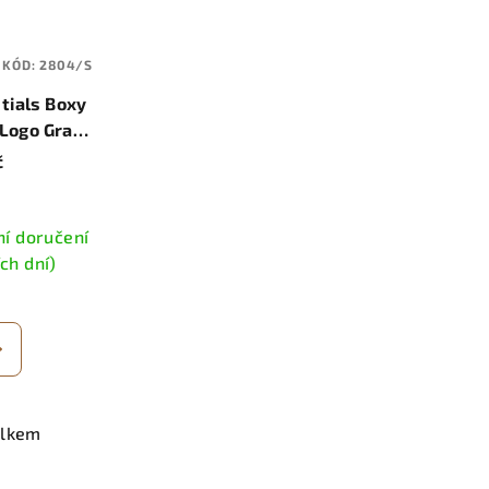
KÓD:
2804/S
tials Boxy
 Logo Gray
rcoal
č
í doručení
ích dní)
elkem