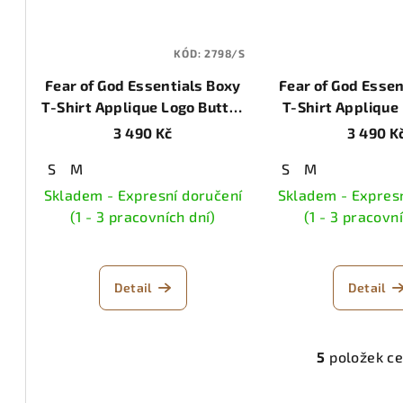
KÓD:
2798/S
Fear of God Essentials Boxy
Fear of God Essen
T-Shirt Applique Logo Butter
T-Shirt Applique
Cream
Flannel/Cha
3 490 Kč
3 490 K
S
M
S
M
Skladem - Expresní doručení
Skladem - Expresn
(1 - 3 pracovních dní)
(1 - 3 pracovn
Detail
Detail
5
položek c
O
v