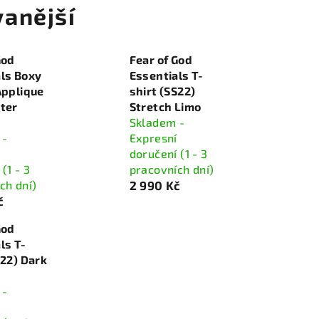
anější
God
Fear of God
ls Boxy
Essentials T-
Applique
shirt (SS22)
ter
Stretch Limo
Skladem -
 -
Expresní
doručení (1 - 3
(1 - 3
pracovních dní)
ch dní)
2 990 Kč
č
God
ls T-
S22) Dark
 -