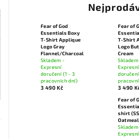
Nejprodáv
Fear of God
Fear of 
Essentials Boxy
Essentia
T-Shirt Applique
T-Shirt 
Logo Gray
Logo But
Flannel/Charcoal
Cream
Skladem -
Skladem
Expresní
Expresní
doručení (1 - 3
doručení 
pracovních dní)
pracovní
3 490 Kč
3 490 K
Fear of 
Essentia
shirt (S
Oatmeal
Skladem
Expresní