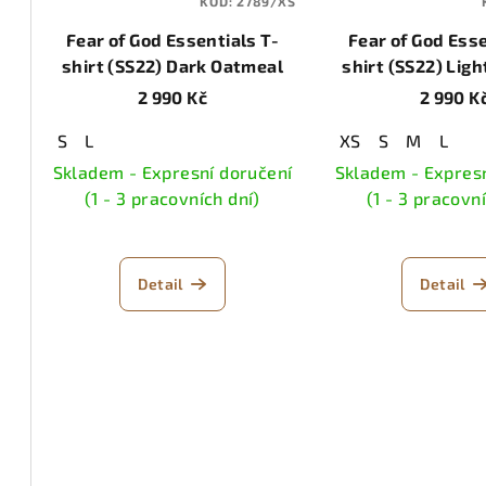
KÓD:
2789/XS
p
o
Fear of God Essentials T-
Fear of God Esse
r
d
shirt (SS22) Dark Oatmeal
shirt (SS22) Lig
o
2 990 Kč
2 990 K
u
d
k
S
L
XS
S
M
L
u
Skladem - Expresní doručení
Skladem - Expresn
t
(1 - 3 pracovních dní)
(1 - 3 pracovn
k
ů
t
Detail
Detail
ů