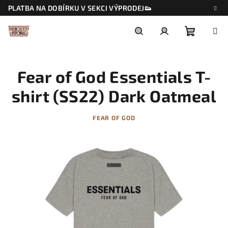
Přejít
PLATBA NA DOBÍRKU V SEKCI VÝPRODEJ👟
na
obsah
Nákupn
Hledat
Přihlášení
Fear of God Essentials T-
košík
shirt (SS22) Dark Oatmeal
FEAR OF GOD