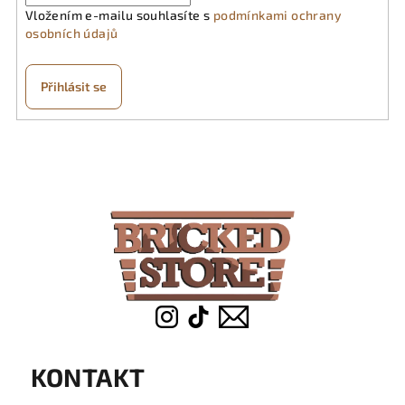
Vložením e-mailu souhlasíte s
podmínkami ochrany
osobních údajů
Přihlásit se
Z
á
p
a
t
í
KONTAKT