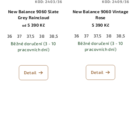
KÓD:
2403/36
KÓD:
2409/36
New Balance 9060 Slate
New Balance 9060 Vintage
Grey Raincloud
Rose
5 390 Kč
5 390 Kč
od
36
37
37,5
38
38,5
3
36
37
37,5
38
38,5
39,5
40
40,5
41,5
42
42,5
Běžné doručení (3 - 10
Běžné doručení (3 - 10
pracovních dní)
pracovních dní)
Detail
Detail