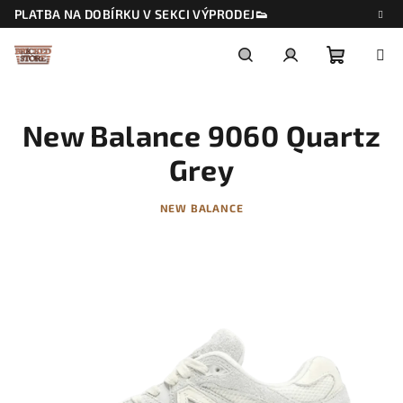
Přejít
PLATBA NA DOBÍRKU V SEKCI VÝPRODEJ👟
na
obsah
Nákupn
Hledat
Přihlášení
New Balance 9060 Quartz
košík
Grey
NEW BALANCE