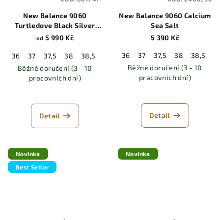
New Balance 9060
New Balance 9060 Calcium
Turtledove Black Silver
Sea Salt
Metallic
5 990 Kč
5 390 Kč
od
36
37
37,5
38
38,5
3
36
37
37,5
38
38,5
39,5
40
40,5
41,5
42
42,5
Běžné doručení (3 - 10
Běžné doručení (3 - 10
pracovních dní)
pracovních dní)
Detail
Detail
Novinka
Novinka
Best Seller