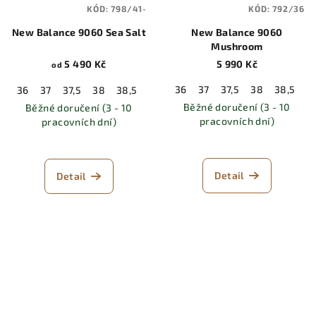
KÓD:
798/41-
KÓD:
792/36
New Balance 9060 Sea Salt
New Balance 9060
Mushroom
5 490 Kč
5 990 Kč
od
36
37
37,5
38
38,5
3
36
37
37,5
38
38,5
39,5
40
40,5
41,5
42
42,5
Běžné doručení (3 - 10
Běžné doručení (3 - 10
pracovních dní)
pracovních dní)
Detail
Detail