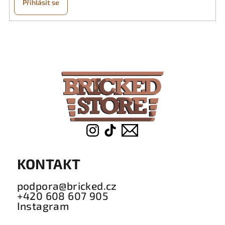
Přihlásit se
Z
á
p
a
t
í
KONTAKT
podpora@bricked.cz
+420 608 607 905
Instagram