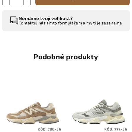
Nemáme tvoji velikost?
Kontaktuj nás tímto formulářem a my ti je seženeme
Podobné produkty
KÓD:
786/36
KÓD:
777/36