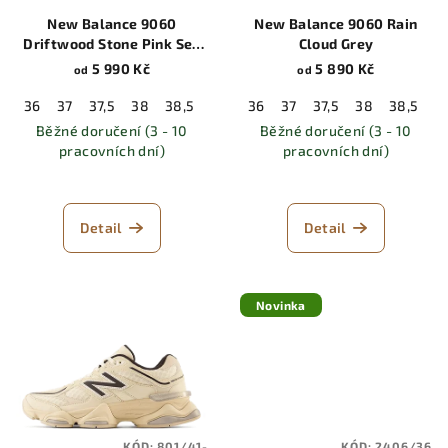
New Balance 9060
New Balance 9060 Rain
Driftwood Stone Pink Sea
Cloud Grey
Salt
5 990 Kč
5 890 Kč
od
od
36
37
37,5
38
38,5
39,5
36
40
37
40,5
37,5
41,5
38
42
38,5
42,5
3
Běžné doručení (3 - 10
Běžné doručení (3 - 10
pracovních dní)
pracovních dní)
Detail
Detail
Novinka
KÓD:
801/41-
KÓD:
2406/36