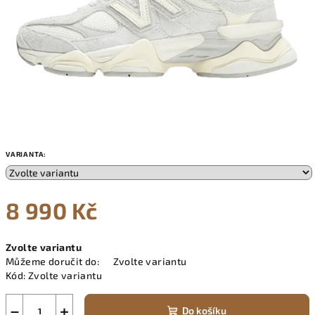
VARIANTA:
8 990 Kč
Měrná
Zvolte variantu
cena:
Můžeme doručit do:
Zvolte variantu
Kód:
Zvolte variantu
−
+
Do košíku