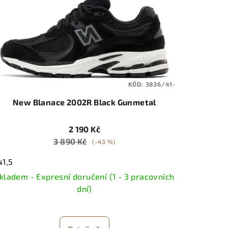
KÓD:
3836/41-
New Blanace 2002R Black Gunmetal
2 190 Kč
3 890 Kč
(–43 %)
41,5
kladem - Expresní doručení (1 - 3 pracovních
dní)