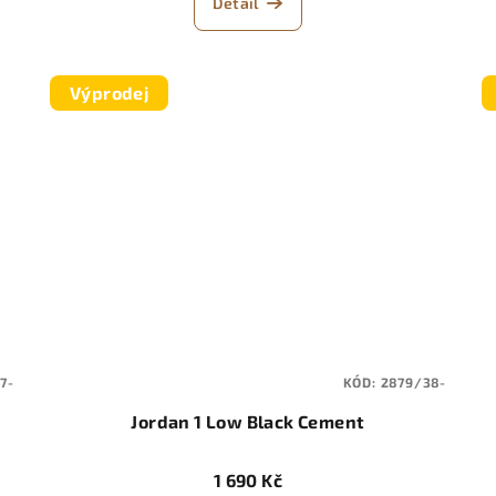
Detail
Výprodej
7-
KÓD:
2879/38-
Jordan 1 Low Black Cement
1 690 Kč