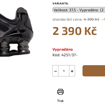
VARIANTA:
standardní cena:
4 390 Kč
–
2 390 Kč
Měrná
cena:
Vyprodáno
Kód:
4251/37-
−
+
Tisk