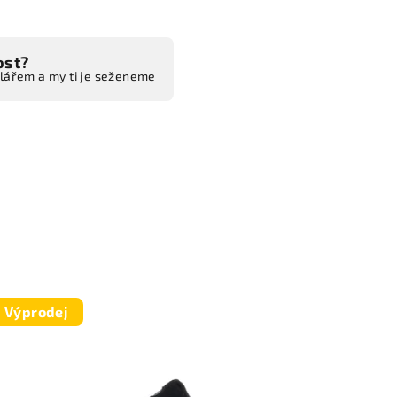
ost?
ulářem a my ti je seženeme
Výprodej