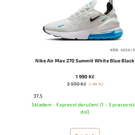
KÓD:
4224/3
Nike Air Max 270 Summit White Blue Black
1 990 Kč
3 590 Kč
(–44 %)
37,5
Skladem - Expresní doručení (1 - 3 pracovní
dní)