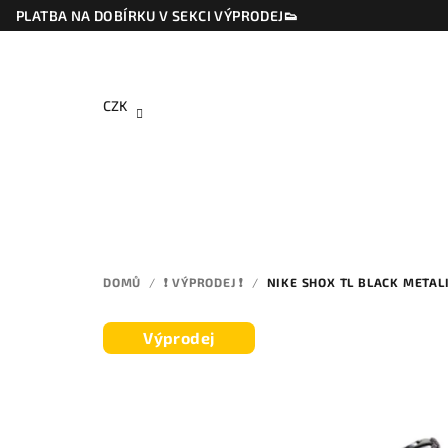
Přejít
PLATBA NA DOBÍRKU V SEKCI VÝPRODEJ👟
na
obsah
CZK
DOMŮ
/
❗ VÝPRODEJ ❗
/
NIKE SHOX TL BLACK METALI
Výprodej