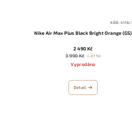
KÓD:
4118/
Nike Air Max Plus Black Bright Orange (GS)
2 490 Kč
3 990 Kč
(–37 %)
Vyprodáno
Detail