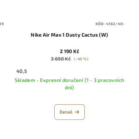
39
KÓD:
4182/40-
Nike Air Max 1 Dusty Cactus (W)
2 190 Kč
3 690 Kč
(–40 %)
40,5
Skladem - Expresní doručení (1 - 3 pracovních
dní)
Detail