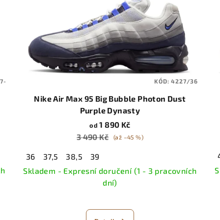
7-
KÓD:
4227/36
Nike Air Max 95 Big Bubble Photon Dust
Purple Dynasty
1 890 Kč
od
3 490 Kč
(až –45 %)
36
37,5
38,5
39
ch
S
Skladem - Expresní doručení (1 - 3 pracovních
dní)