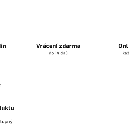
din
Vrácení zdarma
Onl
do 14 dnů
kaž
e
duktu
stupný