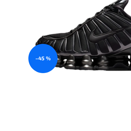
–45 %