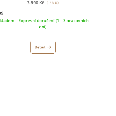
3 890 Kč
(–48 %)
39
kladem - Expresní doručení (1 - 3 pracovních
dní)
Detail