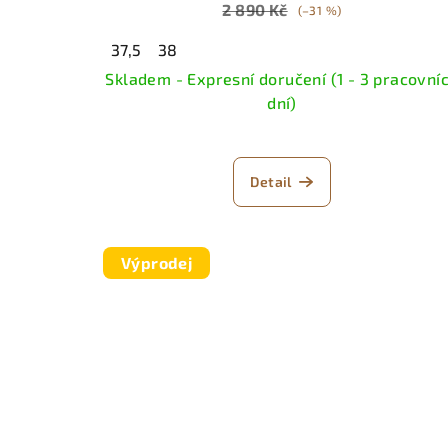
2 890 Kč
(–31 %)
37,5
38
Skladem - Expresní doručení (1 - 3 pracovní
dní)
Detail
Výprodej