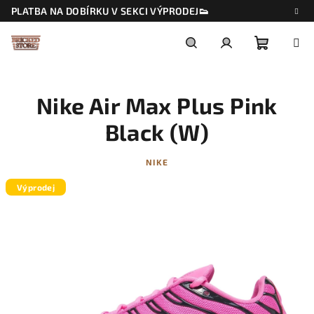
Přejít
PLATBA NA DOBÍRKU V SEKCI VÝPRODEJ👟
na
obsah
Nákupn
Hledat
Přihlášení
Nike Air Max Plus Pink
košík
Black (W)
NIKE
Výprodej