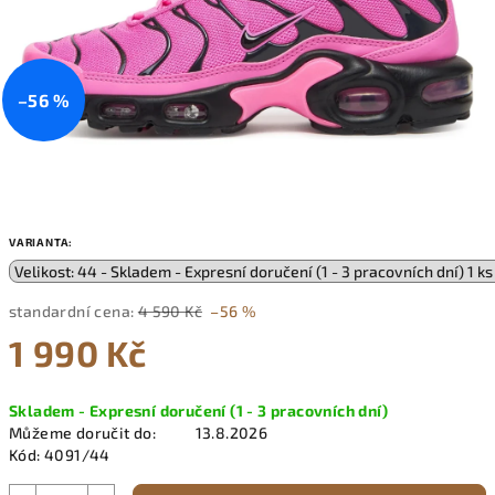
–56 %
VARIANTA:
standardní cena:
4 590 Kč
–56 %
1 990 Kč
Měrná
Skladem - Expresní doručení (1 - 3 pracovních dní)
cena:
Můžeme doručit do:
13.8.2026
Kód:
4091/44