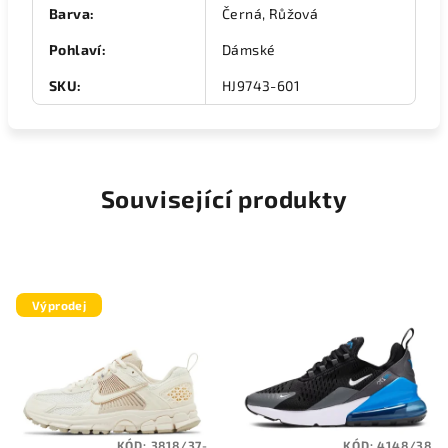
Barva
:
Černá, Růžová
Pohlaví
:
Dámské
SKU
:
HJ9743-601
Související produkty
Výprodej
KÓD:
3818/37-
KÓD:
4148/38