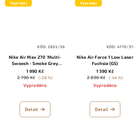
Výprodej
Výprodej
KÓD:
2855/36
KÓD:
4179/37-
Nike Air Max 270 'Multi-
Nike Air Force 1 Low Laser
Swoosh - Smoke Grey
Fuchsia (GS)
Mandarin'
1 990 Kč
1 590 Kč
2 790 Kč
2 890 Kč
(–28 %)
(–44 %)
Vyprodáno
Vyprodáno
Detail
Detail