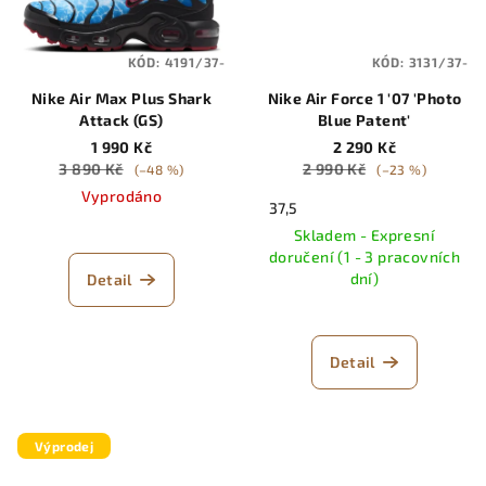
KÓD:
4191/37-
KÓD:
3131/37-
Nike Air Max Plus Shark
Nike Air Force 1 '07 'Photo
Attack (GS)
Blue Patent'
1 990 Kč
2 290 Kč
3 890 Kč
2 990 Kč
(–48 %)
(–23 %)
Vyprodáno
37,5
Skladem - Expresní
doručení (1 - 3 pracovních
dní)
Detail
Detail
Výprodej