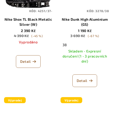
KÓD:
4251/37-
KÓD:
3278/38
Nike Shox TL Black Metalic
Nike Dunk High Aluminium
Silver (W)
(GS)
2 390 Kč
1 190 Kč
4 390 Kč
3 690 Kč
(–45 %)
(–67 %)
Vyprodáno
38
Skladem - Expresní
doručení (1 - 3 pracovních
dní)
Detail
Detail
Výprodej
Výprodej