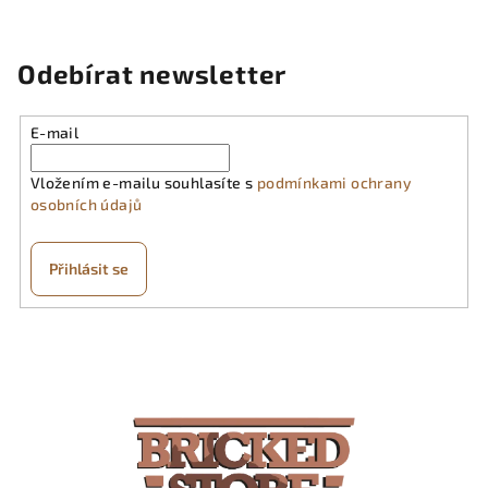
Odebírat newsletter
E-mail
Vložením e-mailu souhlasíte s
podmínkami ochrany
osobních údajů
Přihlásit se
Z
á
p
a
t
í