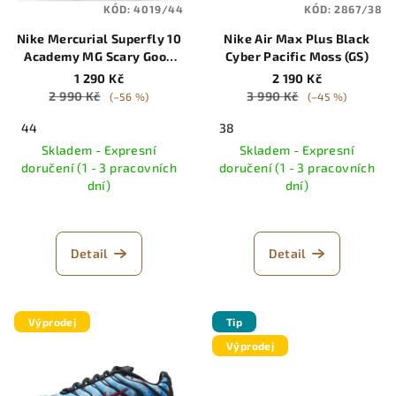
KÓD:
4019/44
KÓD:
2867/38
Nike Mercurial Superfly 10
Nike Air Max Plus Black
Academy MG Scary Good
Cyber Pacific Moss (GS)
Pack
1 290 Kč
2 190 Kč
2 990 Kč
3 990 Kč
(–56 %)
(–45 %)
44
38
Skladem - Expresní
Skladem - Expresní
doručení (1 - 3 pracovních
doručení (1 - 3 pracovních
dní)
dní)
Detail
Detail
Výprodej
Tip
Výprodej