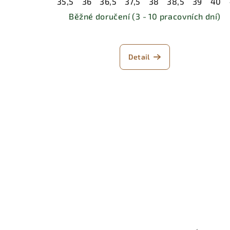
35,5
36
36,5
37,5
38
38,5
39
40
Běžné doručení (3 - 10 pracovních dní)
Detail