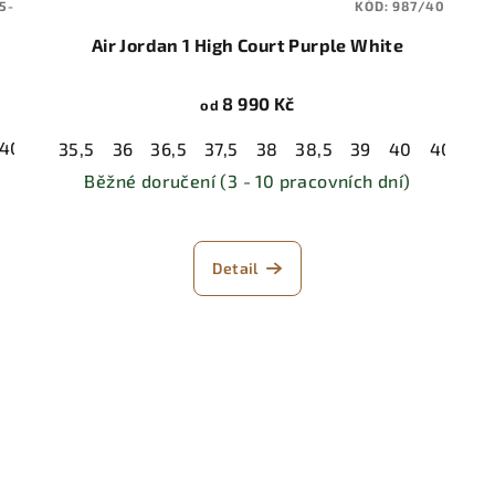
5-
KÓD:
987/40
Air Jordan 1 High Court Purple White
8 990 Kč
od
40,5
41
42
42,5
43
44
44,5
35,5
36
36,5
37,5
38
38,5
39
40
40,5
4
Běžné doručení (3 - 10 pracovních dní)
Detail