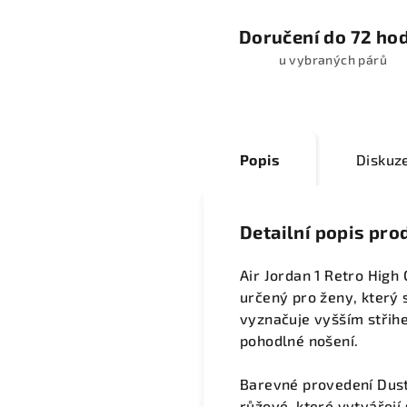
Doručení do 72 ho
u vybraných párů
Popis
Diskuz
Detailní popis pro
Air Jordan 1 Retro High
určený pro ženy, který 
vyznačuje vyšším střihe
pohodlné nošení.
Barevné provedení Duste
růžové, které vytvářejí