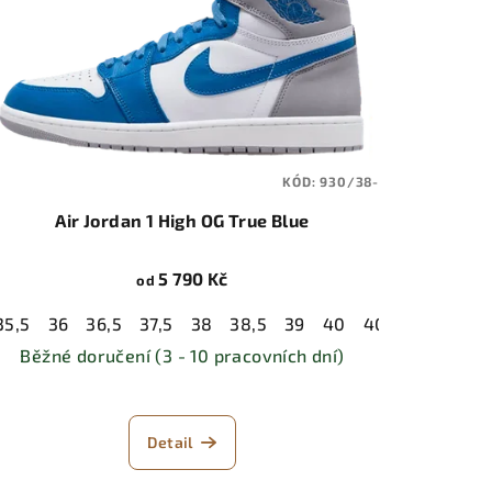
KÓD:
930/38-
Air Jordan 1 High OG True Blue
5 790 Kč
od
1
35,5
42
36
42,5
36,5
43
37,5
44
38
44,5
38,5
45
39
45,5
40
46
40,5
47
41
47,5
42
Běžné doručení (3 - 10 pracovních dní)
Detail