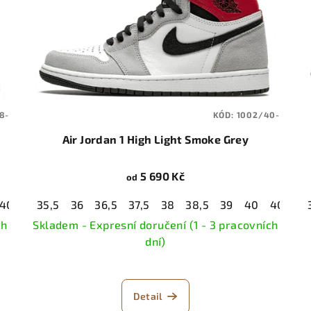
8-
KÓD:
1002/40-
Air Jordan 1 High Light Smoke Grey
5 690 Kč
od
40,5
41
35,5
42
36
42,5
36,5
43
37,5
44
38
44,5
38,5
39
40
40,5
4
ch
Skladem - Expresní doručení (1 - 3 pracovních
dní)
Detail