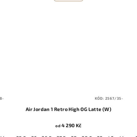
8-
KÓD:
2567/35-
Air Jordan 1 Retro High OG Latte (W)
4 290 Kč
od