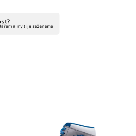
ost?
ulářem a my ti je seženeme