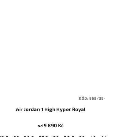
KÓD:
969/38-
Air Jordan 1 High Hyper Royal
9 890 Kč
od