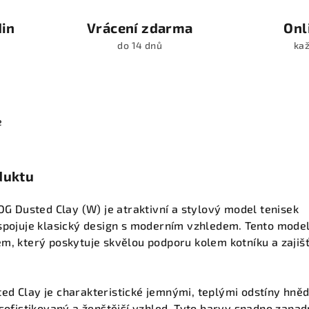
din
Vrácení zdarma
Onl
do 14 dnů
kaž
e
duktu
 OG Dusted Clay (W) je atraktivní a stylový model tenisek
spojuje klasický design s moderním vzhledem. Tento model
m, který poskytuje skvělou podporu kolem kotníku a zajiš
d Clay je charakteristické jemnými, teplými odstíny hněd
 sofistikovaný a ženštější vzhled. Tyto barvy snadno zapa