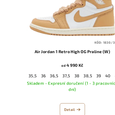
KÓD:
1830/3
Air Jordan 1 Retro High OG Praline (W)
4 990 Kč
od
35,5
36
36,5
37,5
38
38,5
39
40
Skladem - Expresní doručení (1 - 3 pracovní
dní)
Detail