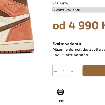
VARIANTA:
od
4 990 
Měrná
cena:
Zvolte variantu
Můžeme doručit do:
Zvolte v
Kód:
Zvolte variantu
−
+
Tisk