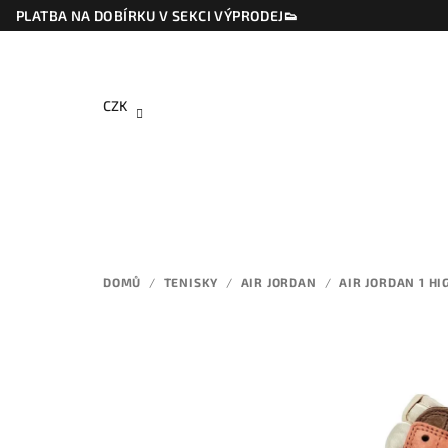
Přejít
PLATBA NA DOBÍRKU V SEKCI VÝPRODEJ👟
na
obsah
CZK
DOMŮ
/
TENISKY
/
AIR JORDAN
/
AIR JORDAN 1 HI