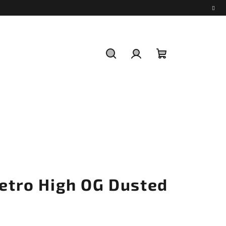
Hledat
Přihlášení
Nákupní
košík
Retro High OG Dusted