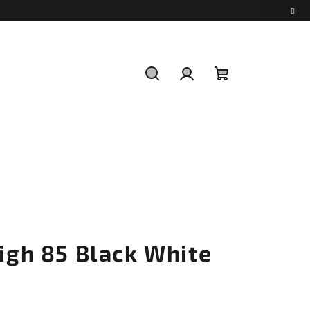
Hledat
Přihlášení
Nákupní
košík
High 85 Black White