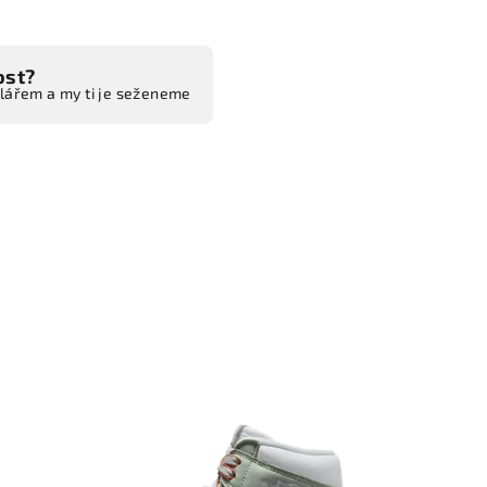
ost?
ulářem a my ti je seženeme