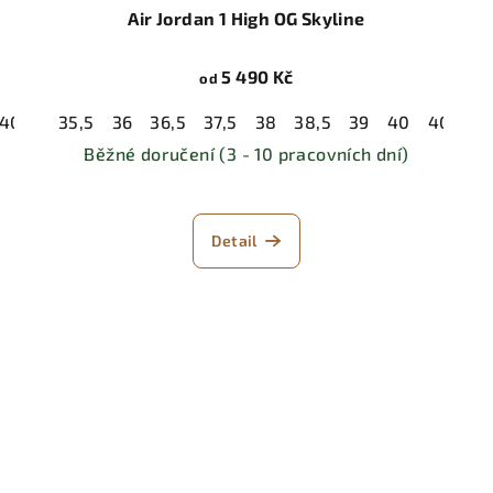
Air Jordan 1 High OG Skyline
5 490 Kč
od
40,5
41
35,5
42
36
42,5
36,5
43
37,5
44
38
44,5
38,5
45
39
45,5
40
46
40,5
47
4
Běžné doručení (3 - 10 pracovních dní)
Detail