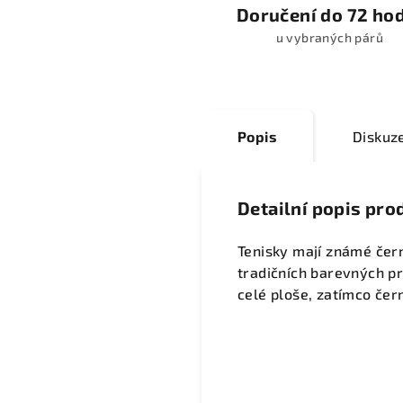
Doručení do 72 ho
u vybraných párů
Popis
Diskuz
Detailní popis pro
Tenisky mají známé čern
tradičních barevných p
celé ploše, zatímco čern