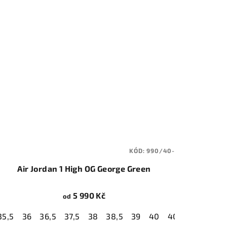
KÓD:
990/40-
Air Jordan 1 High OG George Green
5 990 Kč
od
1
35,5
47,5
42
36
42,5
36,5
43
37,5
44
38
44,5
38,5
39
40
40,5
41
42