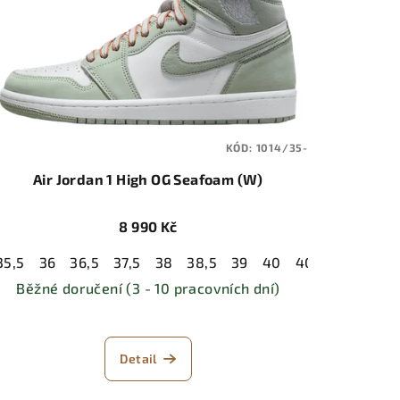
KÓD:
1014/35-
Air Jordan 1 High OG Seafoam (W)
8 990 Kč
35,5
36
36,5
37,5
38
38,5
39
40
40,5
41
42
1
47,5
42
42,5
43
44
44,5
45
45,5
46
47
47,5
Běžné doručení (3 - 10 pracovních dní)
Detail