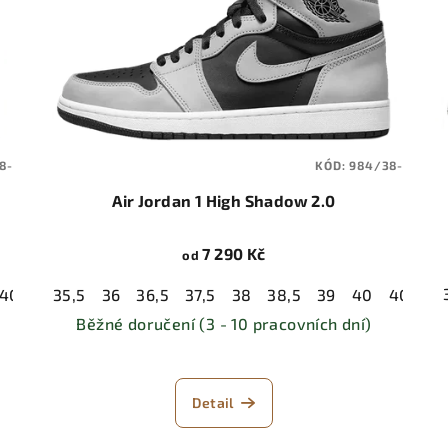
8-
KÓD:
984/38-
Air Jordan 1 High Shadow 2.0
7 290 Kč
od
40,5
41
35,5
42
36
42,5
36,5
43
37,5
44
38
44,5
38,5
45
39
45,5
40
46
40,5
47
4
Běžné doručení (3 - 10 pracovních dní)
Detail