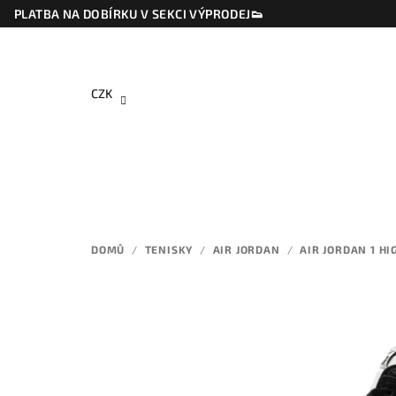
Přejít
PLATBA NA DOBÍRKU V SEKCI VÝPRODEJ👟
na
obsah
CZK
DOMŮ
/
TENISKY
/
AIR JORDAN
/
AIR JORDAN 1 HI