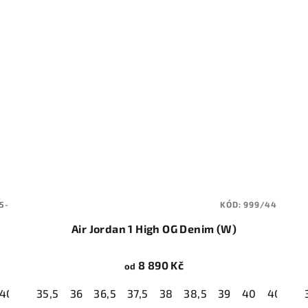
5-
KÓD:
999/44
Air Jordan 1 High OG Denim (W)
8 890 Kč
od
40,5
41
35,5
42
36
42,5
36,5
43
37,5
44
38
44,5
38,5
45
39
45,5
40
46
40,5
47
4