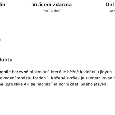
din
Vrácení zdarma
Onl
do 14 dnů
kaž
e
duktu
obílé barevné blokování, které je běžně k vidění u jiných
rovedení modelu Jordan 1. Kožený svršek je zkonstruován 
é logo Nike Air se nachází na horní části bílého jazyka.