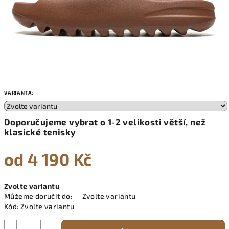
VARIANTA:
Doporučujeme vybrat o 1-2 velikosti větší, než
klasické tenisky
od
4 190 Kč
Měrná
Zvolte variantu
cena:
Můžeme doručit do:
Zvolte variantu
Kód:
Zvolte variantu