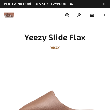
Přejít
PLATBA NA DOBÍRKU V SEKCI VÝPRODEJ👟
na
obsah
Nákupn
Hledat
Přihlášení
Yeezy Slide Flax
košík
YEEZY