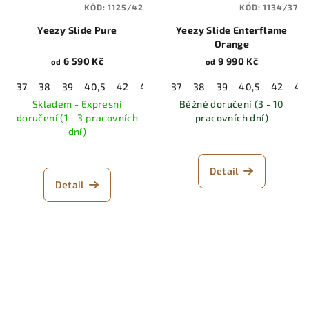
KÓD:
1125/42
KÓD:
1134/37
Yeezy Slide Pure
Yeezy Slide Enterflame
Orange
6 590 Kč
9 990 Kč
od
od
37
38
39
40,5
42
43
44,5
37
38
46
39
47
40,5
48,5
42
43
Skladem - Expresní
Běžné doručení (3 - 10
doručení (1 - 3 pracovních
pracovních dní)
dní)
Detail
Detail