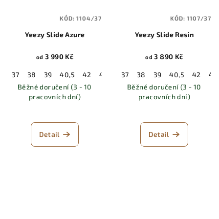
KÓD:
1104/37
KÓD:
1107/37
Yeezy Slide Azure
Yeezy Slide Resin
3 990 Kč
3 890 Kč
od
od
37
38
39
40,5
42
43
44,5
37
38
46
39
47
40,5
48,5
42
43
Běžné doručení (3 - 10
Běžné doručení (3 - 10
pracovních dní)
pracovních dní)
Detail
Detail