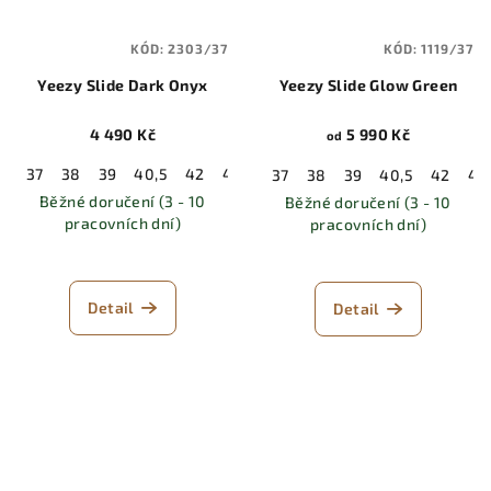
KÓD:
2303/37
KÓD:
1119/37
Yeezy Slide Dark Onyx
Yeezy Slide Glow Green
4 490 Kč
5 990 Kč
od
37
38
39
40,5
42
43
44,5
46
47
48,5
37
38
39
40,5
42
43
Běžné doručení (3 - 10
Běžné doručení (3 - 10
pracovních dní)
pracovních dní)
Detail
Detail