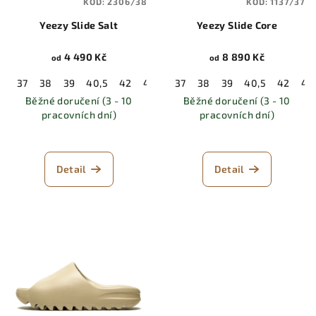
KÓD:
2306/38
KÓD:
1137/37
Yeezy Slide Salt
Yeezy Slide Core
4 490 Kč
8 890 Kč
od
od
37
38
39
40,5
42
43
44,5
37
38
46
39
47
40,5
48,5
42
43
Běžné doručení (3 - 10
Běžné doručení (3 - 10
pracovních dní)
pracovních dní)
Detail
Detail