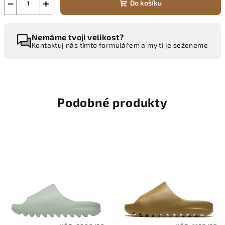
−
+
Do košíku
Nemáme tvoji velikost?
Kontaktuj nás tímto formulářem a my ti je seženeme
Podobné produkty