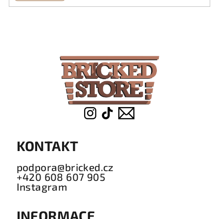
Z
á
p
a
t
í
KONTAKT
podpora@bricked.cz
+420 608 607 905
Instagram
INFORMACE