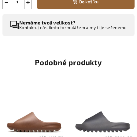
−
+
Do košíku
Nemáme tvoji velikost?
Kontaktuj nás tímto formulářem a my ti je seženeme
Podobné produkty