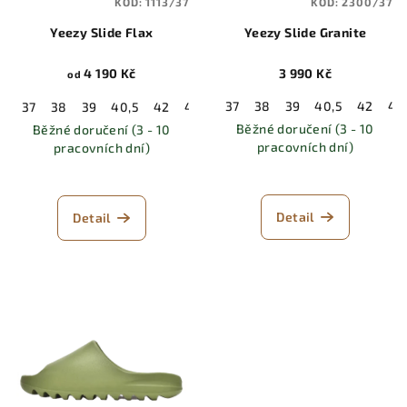
KÓD:
1113/37
KÓD:
2300/37
Yeezy Slide Flax
Yeezy Slide Granite
4 190 Kč
3 990 Kč
od
37
38
39
40,5
42
43
37
38
39
40,5
42
43
44,5
46
47
48,5
Běžné doručení (3 - 10
Běžné doručení (3 - 10
pracovních dní)
pracovních dní)
Detail
Detail