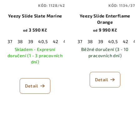
KÓD:
1128/42
KÓD:
1134/37
Yeezy Slide Slate Marine
Yeezy Slide Enterflame
Orange
3 590 Kč
9 990 Kč
od
od
37
38
39
40,5
42
43
44,5
37
38
46
39
47
40,5
48,5
42
43
Skladem - Expresní
Běžné doručení (3 - 10
doručení (1 - 3 pracovních
pracovních dní)
dní)
Detail
Detail