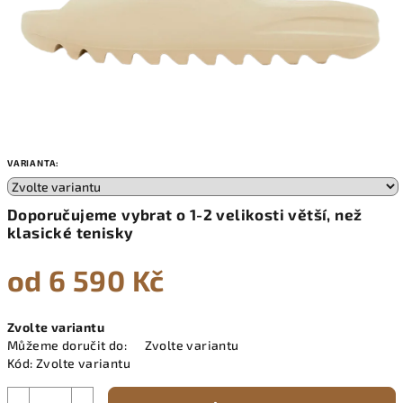
VARIANTA:
Doporučujeme vybrat o 1-2 velikosti větší, než
klasické tenisky
od
6 590 Kč
Měrná
Zvolte variantu
cena:
Můžeme doručit do:
Zvolte variantu
Kód:
Zvolte variantu