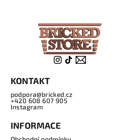
á
p
a
t
í
KONTAKT
podpora@bricked.cz
+420 608 607 905
Instagram
INFORMACE
Obchodní podmínky