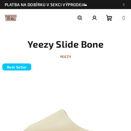
Přejít
PLATBA NA DOBÍRKU V SEKCI VÝPRODEJ👟
na
obsah
Nákupn
Hledat
Přihlášení
Yeezy Slide Bone
košík
YEEZY
Best Seller