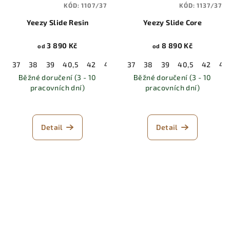
KÓD:
1107/37
KÓD:
1137/37
Yeezy Slide Resin
Yeezy Slide Core
3 890 Kč
8 890 Kč
od
od
37
38
39
40,5
42
43
44,5
37
38
46
39
47
40,5
48,5
42
43
Běžné doručení (3 - 10
Běžné doručení (3 - 10
pracovních dní)
pracovních dní)
Detail
Detail