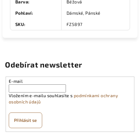
Barva
:
Béžová
Pohlaví
:
Dámské, Pánské
SKU
:
FZ5897
Odebírat newsletter
E-mail
Vložením e-mailu souhlasíte s
podmínkami ochrany
osobních údajů
Přihlásit se
Z