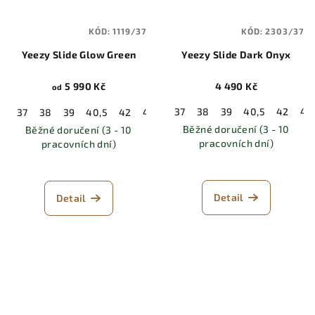
KÓD:
1119/37
KÓD:
2303/37
Yeezy Slide Glow Green
Yeezy Slide Dark Onyx
5 990 Kč
4 490 Kč
od
37
38
39
40,5
42
43
37
38
39
40,5
42
43
44,5
46
47
48,5
Běžné doručení (3 - 10
Běžné doručení (3 - 10
pracovních dní)
pracovních dní)
Detail
Detail