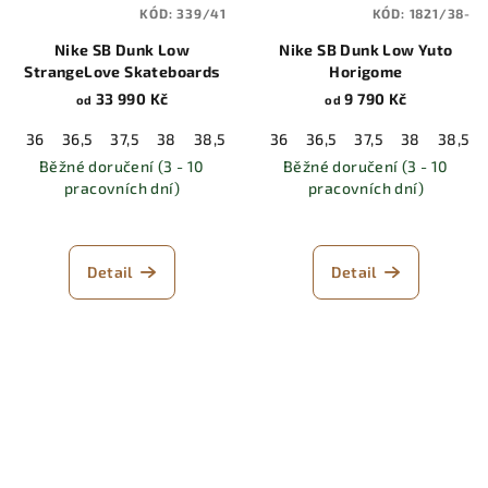
KÓD:
339/41
KÓD:
1821/38-
Nike SB Dunk Low
Nike SB Dunk Low Yuto
StrangeLove Skateboards
Horigome
33 990 Kč
9 790 Kč
od
od
36
36,5
37,5
38
38,5
39
36
40
36,5
40,5
37,5
41
38
42
38,5
42,5
Běžné doručení (3 - 10
Běžné doručení (3 - 10
pracovních dní)
pracovních dní)
Detail
Detail