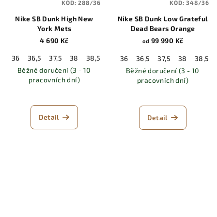
KÓD:
288/36
KÓD:
348/36
Nike SB Dunk High New
Nike SB Dunk Low Grateful
York Mets
Dead Bears Orange
4 690 Kč
99 990 Kč
od
36
36,5
37,5
38
38,5
39
40
40,5
41
42
42,5
36
36,5
37,5
38
38,5
Běžné doručení (3 - 10
Běžné doručení (3 - 10
pracovních dní)
pracovních dní)
Detail
Detail