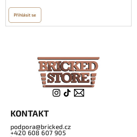
Přihlásit se
Z
á
p
a
t
í
KONTAKT
podpora@bricked.cz
+420 608 607 905