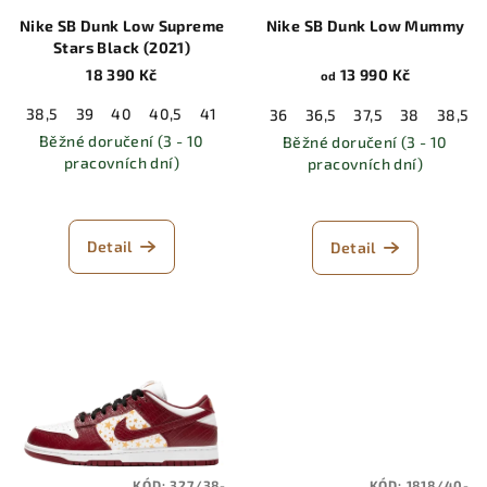
Nike SB Dunk Low Supreme
Nike SB Dunk Low Mummy
Stars Black (2021)
18 390 Kč
13 990 Kč
od
38,5
39
40
40,5
41
42
42,5
43
44
44,5
45
36
36,5
37,5
38
38,5
Běžné doručení (3 - 10
Běžné doručení (3 - 10
pracovních dní)
pracovních dní)
Detail
Detail
KÓD:
327/38-
KÓD:
1818/40-