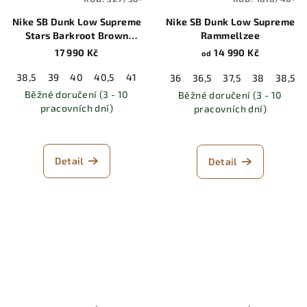
Nike SB Dunk Low Supreme
Nike SB Dunk Low Supreme
Stars Barkroot Brown
Rammellzee
(2021)
17 990 Kč
14 990 Kč
od
38,5
39
40
40,5
41
42
42,5
43
44
44,5
45
36
36,5
37,5
38
38,5
Běžné doručení (3 - 10
Běžné doručení (3 - 10
pracovních dní)
pracovních dní)
Detail
Detail