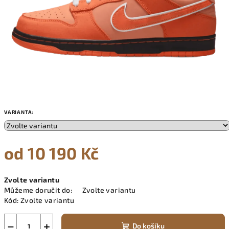
VARIANTA:
od
10 190 Kč
Měrná
Zvolte variantu
cena:
Můžeme doručit do:
Zvolte variantu
Kód:
Zvolte variantu
−
+
Do košíku