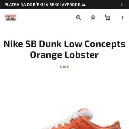
Přejít
PLATBA NA DOBÍRKU V SEKCI VÝPRODEJ👟
na
obsah
Nákupn
Hledat
Přihlášení
Nike SB Dunk Low Concepts
košík
Orange Lobster
NIKE