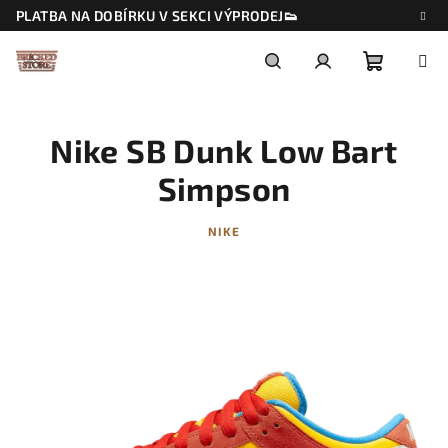
Přejít
PLATBA NA DOBÍRKU V SEKCI VÝPRODEJ👟
na
obsah
Nákupn
Hledat
Přihlášení
Nike SB Dunk Low Bart
košík
Simpson
NIKE