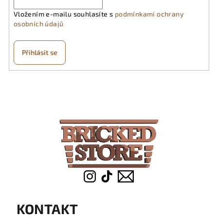
Vložením e-mailu souhlasíte s
podmínkami ochrany
osobních údajů
Přihlásit se
Z
á
p
a
t
í
KONTAKT