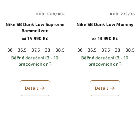
KÓD:
1818/40-
KÓD:
273/36
Nike SB Dunk Low Supreme
Nike SB Dunk Low Mummy
Rammellzee
14 990 Kč
13 990 Kč
od
od
36
36,5
37,5
38
38,5
39
36
40
36,5
40,5
37,5
41
38
42
38,5
42,5
Běžné doručení (3 - 10
Běžné doručení (3 - 10
pracovních dní)
pracovních dní)
Detail
Detail