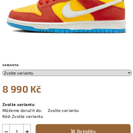
VARIANTA:
8 990 Kč
Měrná
Zvolte variantu
cena:
Můžeme doručit do:
Zvolte variantu
Kód:
Zvolte variantu
−
+
Do košíku