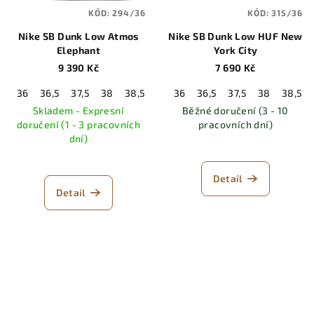
KÓD:
294/36
KÓD:
315/36
Nike SB Dunk Low Atmos
Nike SB Dunk Low HUF New
Elephant
York City
9 390 Kč
7 690 Kč
36
36,5
37,5
38
38,5
39
36
40
36,5
40,5
37,5
41
38
42
38,5
42,5
Skladem - Expresní
Běžné doručení (3 - 10
doručení (1 - 3 pracovních
pracovních dní)
dní)
Detail
Detail