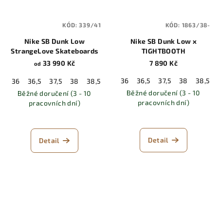
KÓD:
339/41
KÓD:
1863/38-
Nike SB Dunk Low
Nike SB Dunk Low x
StrangeLove Skateboards
TIGHTBOOTH
33 990 Kč
7 890 Kč
od
36
36,5
37,5
38
38,5
36
36,5
37,5
38
38,5
39
40
40,5
41
42
42,5
Běžné doručení (3 - 10
Běžné doručení (3 - 10
pracovních dní)
pracovních dní)
Detail
Detail