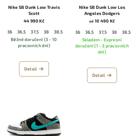
Nike SB Dunk Low Travis
Nike SB Dunk Low Los
Scott
Angeles Dodgers
44 990 Kč
10 490 Kč
od
36
36,5
37,5
38
38,5
39
40
40,5
41
42
42,5
36
36,5
37,5
38
38,5
Běžné doručení (3 - 10
Skladem - Expresní
pracovních dní)
doručení (1 - 3 pracovních
dní)
Detail
Detail