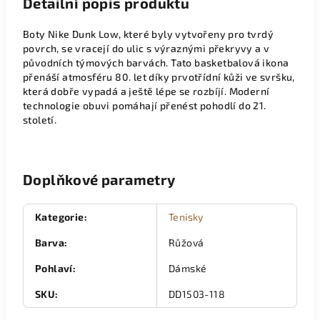
Detailní popis produktu
Boty Nike Dunk Low, které byly vytvořeny pro tvrdý
povrch, se vracejí do ulic s výraznými překryvy a v
původních týmových barvách. Tato basketbalová ikona
přenáší atmosféru 80. let díky prvotřídní kůži ve svršku,
která dobře vypadá a ještě lépe se rozbíjí. Moderní
technologie obuvi pomáhají přenést pohodlí do 21.
století.
Doplňkové parametry
Kategorie
:
Tenisky
Barva
:
Růžová
Pohlaví
:
Dámské
SKU
:
DD1503-118