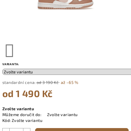
VARIANTA:
standardní cena:
od 3 190 Kč
až –65 %
od
1 490 Kč
Měrná
Zvolte variantu
cena:
Můžeme doručit do:
Zvolte variantu
Kód:
Zvolte variantu