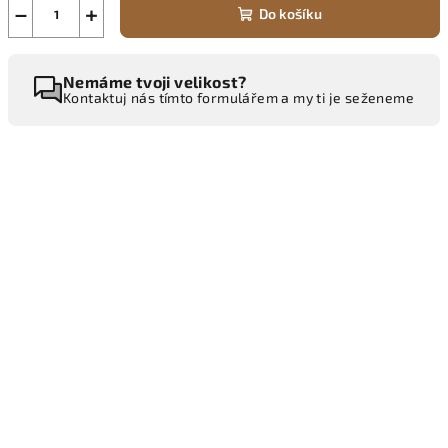
−
+
Do košíku
Nemáme tvoji velikost?
Kontaktuj nás tímto formulářem a my ti je seženeme