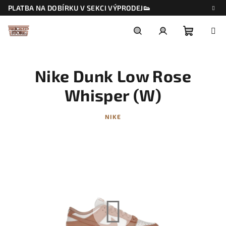
Přejít
PLATBA NA DOBÍRKU V SEKCI VÝPRODEJ👟
na
obsah
Nákupn
Hledat
Přihlášení
Nike Dunk Low Rose
košík
Whisper (W)
NIKE