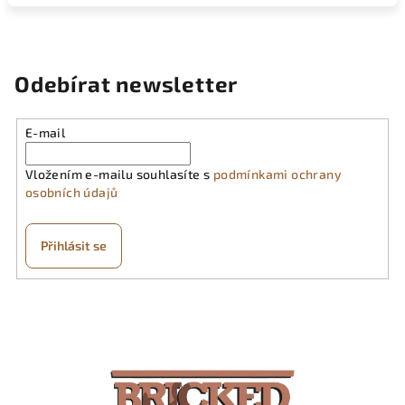
Odebírat newsletter
E-mail
Vložením e-mailu souhlasíte s
podmínkami ochrany
osobních údajů
Přihlásit se
Z
á
p
a
t