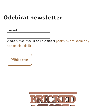
Odebírat newsletter
E-mail
Vložením e-mailu souhlasíte s
podmínkami ochrany
osobních údajů
Přihlásit se
Z
á
p
a
t
í