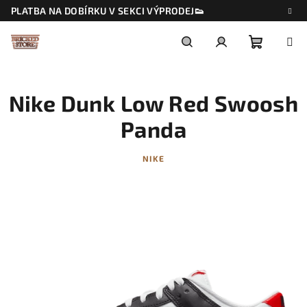
Přejít
PLATBA NA DOBÍRKU V SEKCI VÝPRODEJ👟
na
obsah
Nákupn
Hledat
Přihlášení
Nike Dunk Low Red Swoosh
košík
Panda
NIKE