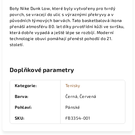
Boty Nike Dunk Low, které byly vytvořeny pro tvrdý
povrch, se vracejí do ulic s výraznými překryvy a v
původních týmových barvách. Tato basketbalová ikona
přenáší atmosféru 80. let díky prvotřídní kůži ve svršku,
která dobře vypadá a ještě lépe se rozbíjí. Moderní
technologie obuvi pomáhají přenést pohodlí do 21.
století.
Doplňkové parametry
Kategorie
:
Tenisky
Barva
:
Černá, Červená
Pohlaví
:
Pánské
SKU
:
FB3354-001