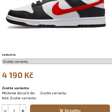
VARIANTA:
4 190 Kč
Měrná
Zvolte variantu
cena:
Můžeme doručit do:
Zvolte variantu
Kód:
Zvolte variantu
−
+
Do košíku