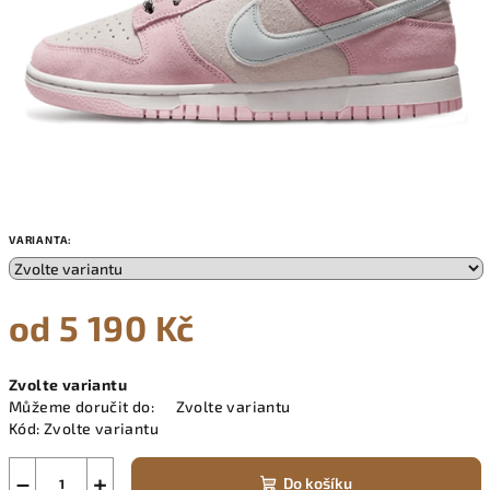
VARIANTA:
od
5 190 Kč
Měrná
Zvolte variantu
cena:
Můžeme doručit do:
Zvolte variantu
Kód:
Zvolte variantu
−
+
Do košíku