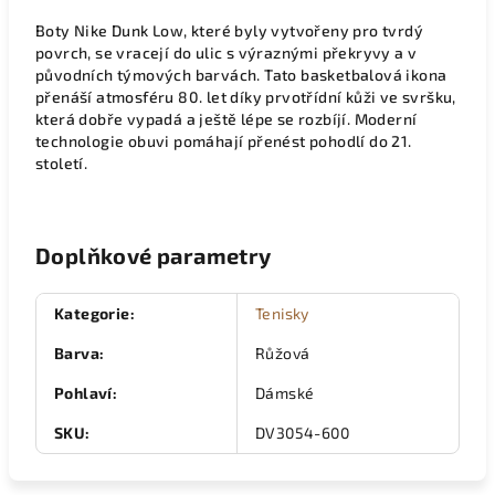
Boty Nike Dunk Low, které byly vytvořeny pro tvrdý
povrch, se vracejí do ulic s výraznými překryvy a v
původních týmových barvách. Tato basketbalová ikona
přenáší atmosféru 80. let díky prvotřídní kůži ve svršku,
která dobře vypadá a ještě lépe se rozbíjí. Moderní
technologie obuvi pomáhají přenést pohodlí do 21.
století.
Doplňkové parametry
Kategorie
:
Tenisky
Barva
:
Růžová
Pohlaví
:
Dámské
SKU
:
DV3054-600