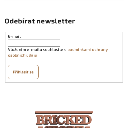
Odebírat newsletter
E-mail
Vložením e-mailu souhlasíte s
podmínkami ochrany
osobních údajů
Přihlásit se
Z
á
p
a
t
í