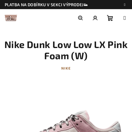
Přejít
PLATBA NA DOBÍRKU V SEKCI VÝPRODEJ👟
na
obsah
Nákupn
Hledat
Přihlášení
Nike Dunk Low Low LX Pink
košík
Foam (W)
NIKE