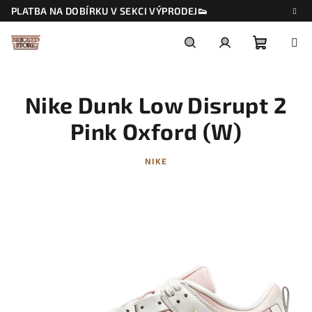
Přejít
PLATBA NA DOBÍRKU V SEKCI VÝPRODEJ👟
na
obsah
Nákupn
Hledat
Přihlášení
Nike Dunk Low Disrupt 2
košík
Pink Oxford (W)
NIKE