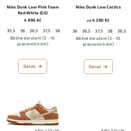
Nike Dunk Low Pink Foam
Nike Dunk Low Celtics
Red White (GS)
4 990 Kč
4 290 Kč
od
35,5
36
36,5
37,5
38
38,5
39
40
36
36,5
37,5
38
38,5
Běžné doručení (3 - 10
Běžné doručení (3 - 10
pracovních dní)
pracovních dní)
Detail
Detail
KÓD:
423/38-
KÓD:
510/36-