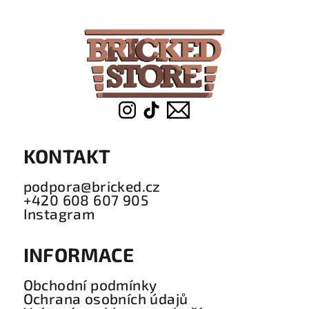
p
a
t
í
KONTAKT
podpora@bricked.cz
+420 608 607 905
Instagram
INFORMACE
Obchodní podmínky
Ochrana osobních údajů