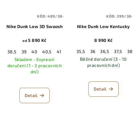
KÓD:
489/38-
KÓD:
399/38-
Nike Dunk Low 3D Swoosh
Nike Dunk Low Kentucky
5 890 Kč
8 990 Kč
od
35,5
36
36,5
37,5
38
38,5
39
40
40,5
41
42
42,5
43
44
44,5
45
Běžné doručení (3 - 10
Skladem - Expresní
pracovních dní)
doručení (1 - 3 pracovních
dní)
Detail
Detail