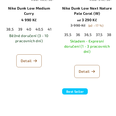
Nike Dunk Low Medium
Nike Dunk Low Next Nature
Curry
Pale Coral (W)
4 990 Kč
3 290 Kč
od
3 990 Kč
(až –17 %)
38,5
39
40
40,5
41
42
42,5
43
44
44,5
45
35,5
36
36,5
37,5
38
Běžné doručení (3 - 10
pracovních dní)
Skladem - Expresní
doručení (1 - 3 pracovních
dní)
Detail
Detail
Best Seller