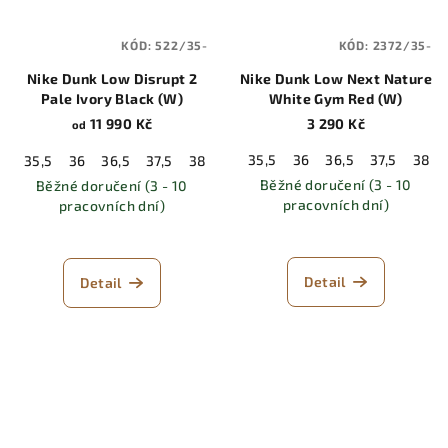
KÓD:
522/35-
KÓD:
2372/35-
Nike Dunk Low Disrupt 2
Nike Dunk Low Next Nature
Pale Ivory Black (W)
White Gym Red (W)
11 990 Kč
3 290 Kč
od
35,5
36
36,5
37,5
38
35,5
36
36,5
37,5
38
38,5
39
40
40,5
41
42
Běžné doručení (3 - 10
Běžné doručení (3 - 10
pracovních dní)
pracovních dní)
Detail
Detail