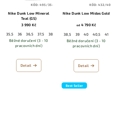
KÓD:
495/35-
KÓD:
432/40
Nike Dunk Low Mineral
Nike Dunk Low Midas Gold
Teal (GS)
3 990 Kč
4 790 Kč
od
35,5
36
36,5
37,5
38
38,5
39
40
38,5
39
40
40,5
41
Běžné doručení (3 - 10
Běžné doručení (3 - 10
pracovních dní)
pracovních dní)
Detail
Detail
Best Seller