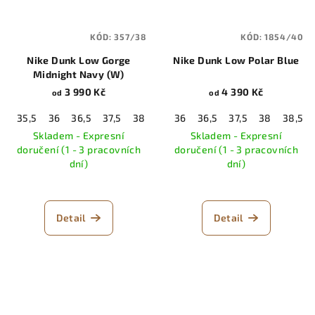
KÓD:
357/38
KÓD:
1854/40
Nike Dunk Low Gorge
Nike Dunk Low Polar Blue
Midnight Navy (W)
3 990 Kč
4 390 Kč
od
od
35,5
36
36,5
37,5
38
38,5
36
39
36,5
40
37,5
40,5
38
41
38,5
42
Skladem - Expresní
Skladem - Expresní
doručení (1 - 3 pracovních
doručení (1 - 3 pracovních
dní)
dní)
Detail
Detail