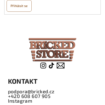
Přihlásit se
Z
á
p
a
t
í
KONTAKT
podpora@bricked.cz
+420 608 607 905
Instagram