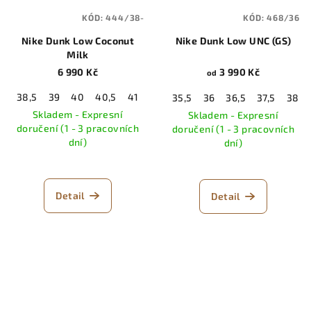
KÓD:
444/38-
KÓD:
468/36
Nike Dunk Low Coconut
Nike Dunk Low UNC (GS)
Milk
6 990 Kč
3 990 Kč
od
38,5
39
40
40,5
41
42
42,5
43
44
44,5
45
35,5
36
36,5
37,5
38
Skladem - Expresní
Skladem - Expresní
doručení (1 - 3 pracovních
doručení (1 - 3 pracovních
dní)
dní)
Detail
Detail