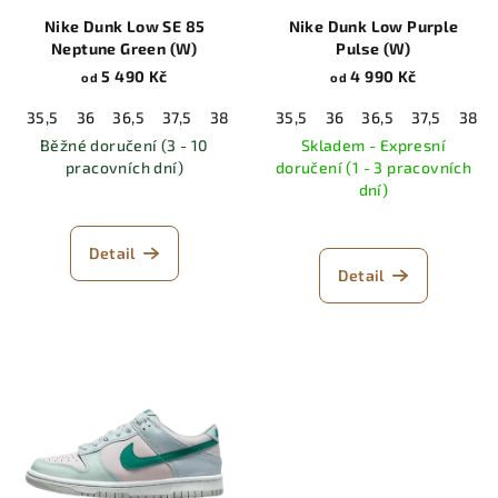
Nike Dunk Low SE 85
Nike Dunk Low Purple
Neptune Green (W)
Pulse (W)
5 490 Kč
4 990 Kč
od
od
35,5
36
36,5
37,5
38
38,5
35,5
39
36
40
36,5
40,5
37,5
41
38
42
Běžné doručení (3 - 10
Skladem - Expresní
pracovních dní)
doručení (1 - 3 pracovních
dní)
Detail
Detail