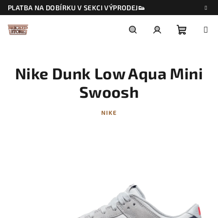
Přejít
PLATBA NA DOBÍRKU V SEKCI VÝPRODEJ👟
na
obsah
Nákupn
Hledat
Přihlášení
Nike Dunk Low Aqua Mini
košík
Swoosh
NIKE