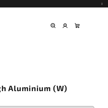
Hledat
Přihlášení
Nákupní
košík
gh Aluminium (W)