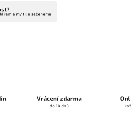
ost?
ulářem a my ti je seženeme
din
Vrácení zdarma
Onl
do 14 dnů
kaž