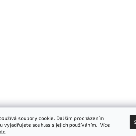
používá soubory cookie. Dalším procházením
 vyjadřujete souhlas s jejich používáním.. Více
Sledovat na Instagramu
zde
.