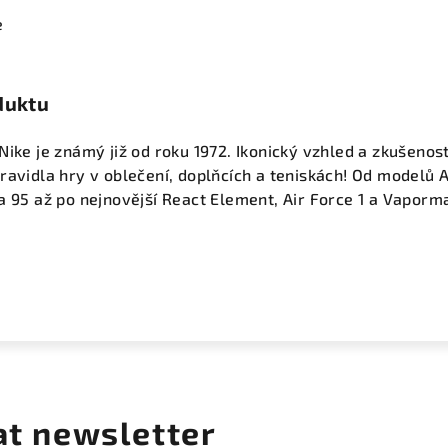
e
duktu
ike je známý již od roku 1972. Ikonický vzhled a zkušenost
ravidla hry v oblečení, doplňcích a teniskách! Od modelů A
a 95 až po nejnovější React Element, Air Force 1 a Vaporm
at newsletter