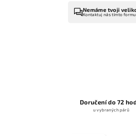
Nemáme tvoji velik
Kontaktuj nás tímto form
Doručení do 72 ho
u vybraných párů