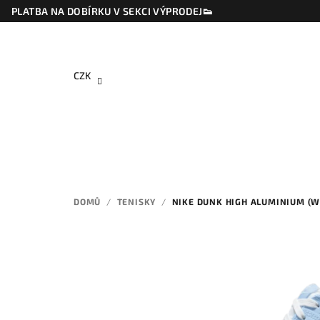
Přejít
PLATBA NA DOBÍRKU V SEKCI VÝPRODEJ👟
na
obsah
CZK
DOMŮ
/
TENISKY
/
NIKE DUNK HIGH ALUMINIUM (W