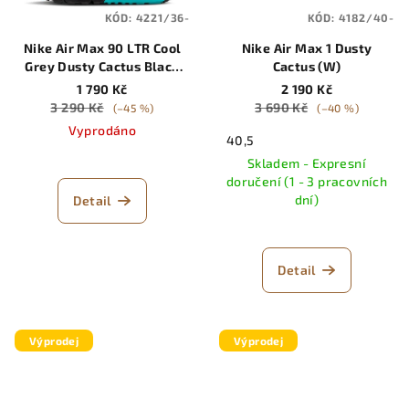
KÓD:
4221/36-
KÓD:
4182/40-
Nike Air Max 90 LTR Cool
Nike Air Max 1 Dusty
Grey Dusty Cactus Black
Cactus (W)
Wolf Grey (GS)
1 790 Kč
2 190 Kč
3 290 Kč
3 690 Kč
(–45 %)
(–40 %)
Vyprodáno
40,5
Skladem - Expresní
doručení (1 - 3 pracovních
dní)
Detail
Detail
Výprodej
Výprodej