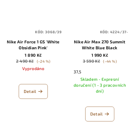
KÓD:
3068/39
KÓD:
4224/37-
Nike Air Force 1 GS 'White
Nike Air Max 270 Summit
Obsidian Pink'
White Blue Black
1 890 Kč
1 990 Kč
2 490 Kč
3 590 Kč
(–24 %)
(–44 %)
Vyprodáno
37,5
Skladem - Expresní
doručení (1 - 3 pracovních
dní)
Detail
Detail