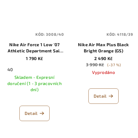
KÓD:
3008/40
KÓD:
4118/39
Nike Air Force 1 Low '07
Nike Air Max Plus Black
Athletic Department Sail
Bright Orange (GS)
Deep Royal Blue (W)
1 790 Kč
2 490 Kč
3 990 Kč
(–37 %)
40
Vyprodáno
Skladem - Expresní
doručení (1 - 3 pracovních
dní)
Detail
Detail