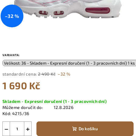
–32 %
VARIANTA:
standardní cena:
2 490 Kč
–32 %
1 690 Kč
Měrná
Skladem - Expresní doručení (1 - 3 pracovních dní)
cena:
Můžeme doručit do:
12.8.2026
Kód:
4215/36
−
+
Do košíku