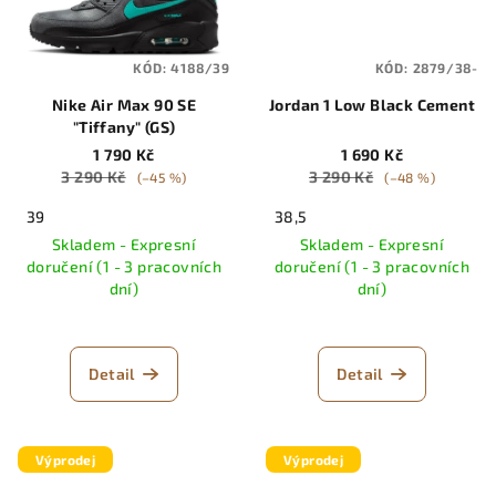
KÓD:
4188/39
KÓD:
2879/38-
Nike Air Max 90 SE
Jordan 1 Low Black Cement
"Tiffany" (GS)
1 790 Kč
1 690 Kč
3 290 Kč
3 290 Kč
(–45 %)
(–48 %)
39
38,5
Skladem - Expresní
Skladem - Expresní
doručení (1 - 3 pracovních
doručení (1 - 3 pracovních
dní)
dní)
Detail
Detail
Výprodej
Výprodej