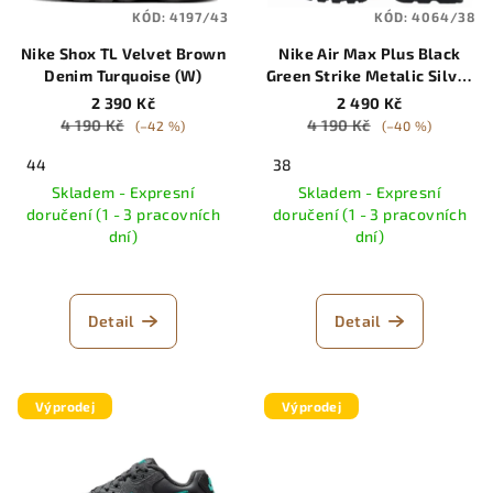
KÓD:
4197/43
KÓD:
4064/38
Nike Shox TL Velvet Brown
Nike Air Max Plus Black
Denim Turquoise (W)
Green Strike Metalic Silver
(GS)
2 390 Kč
2 490 Kč
4 190 Kč
4 190 Kč
(–42 %)
(–40 %)
44
38
Skladem - Expresní
Skladem - Expresní
doručení (1 - 3 pracovních
doručení (1 - 3 pracovních
dní)
dní)
Detail
Detail
Výprodej
Výprodej