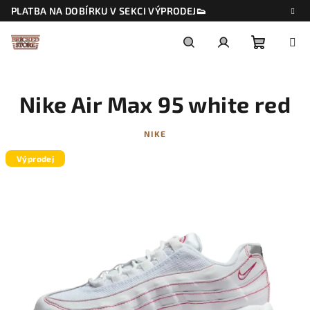
Přejít
PLATBA NA DOBÍRKU V SEKCI VÝPRODEJ👟
na
obsah
Nákupn
Hledat
Přihlášení
Nike Air Max 95 white red
košík
NIKE
Výprodej