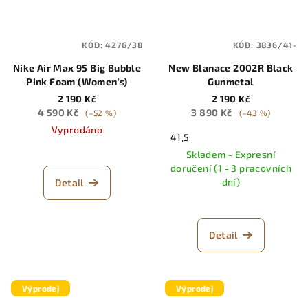
KÓD:
4276/38
KÓD:
3836/41-
Nike Air Max 95 Big Bubble
New Blanace 2002R Black
Pink Foam (Women's)
Gunmetal
2 190 Kč
2 190 Kč
4 590 Kč
3 890 Kč
(–52 %)
(–43 %)
Vyprodáno
41,5
Skladem - Expresní
doručení (1 - 3 pracovních
dní)
Detail
Detail
Výprodej
Výprodej