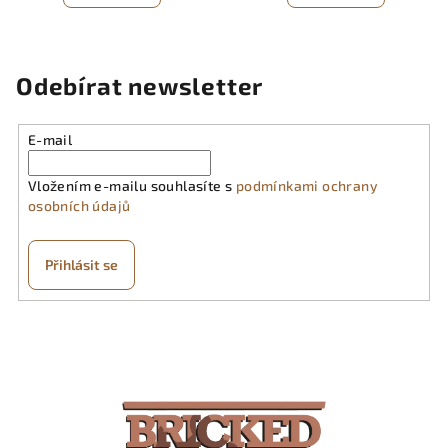
Odebírat newsletter
E-mail
Vložením e-mailu souhlasíte s
podmínkami ochrany
osobních údajů
Přihlásit se
Z
á
p
a
t