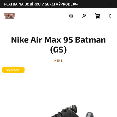
Přejít
PLATBA NA DOBÍRKU V SEKCI VÝPRODEJ👟
na
obsah
Nákupn
Hledat
Přihlášení
Nike Air Max 95 Batman
košík
(GS)
NIKE
Výprodej