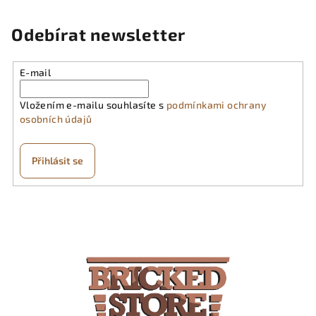
Odebírat newsletter
E-mail
Vložením e-mailu souhlasíte s
podmínkami ochrany
osobních údajů
Přihlásit se
Z
á
p
a
t
í