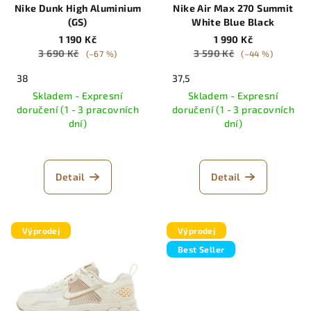
Nike Dunk High Aluminium
Nike Air Max 270 Summit
(GS)
White Blue Black
1 190 Kč
1 990 Kč
3 690 Kč
3 590 Kč
(–67 %)
(–44 %)
38
37,5
Skladem - Expresní
Skladem - Expresní
doručení (1 - 3 pracovních
doručení (1 - 3 pracovních
dní)
dní)
Detail
Detail
Výprodej
Výprodej
Best Seller