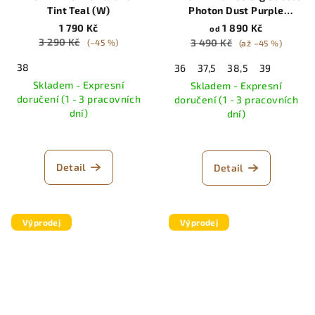
Tint Teal (W)
Photon Dust Purple
Dynasty
1 790 Kč
1 890 Kč
od
3 290 Kč
3 490 Kč
(–45 %)
(až –45 %)
38
36
37,5
38,5
39
Skladem - Expresní
Skladem - Expresní
doručení (1 - 3 pracovních
doručení (1 - 3 pracovních
dní)
dní)
Detail
Detail
Výprodej
Výprodej