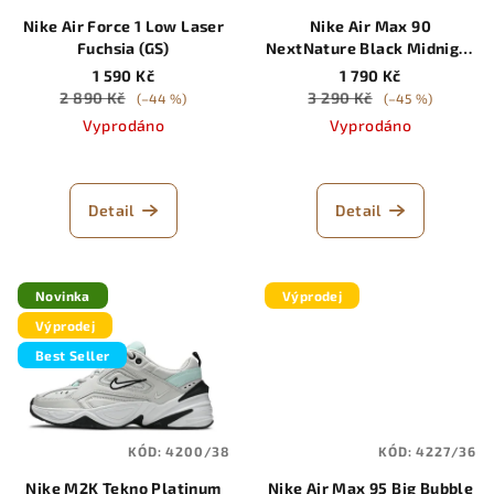
Nike Air Force 1 Low Laser
Nike Air Max 90
Fuchsia (GS)
NextNature Black Midnight
Navy Smoke Grey
1 590 Kč
1 790 Kč
2 890 Kč
3 290 Kč
(–44 %)
(–45 %)
Vyprodáno
Vyprodáno
Detail
Detail
Novinka
Výprodej
Výprodej
Best Seller
KÓD:
4200/38
KÓD:
4227/36
Nike M2K Tekno Platinum
Nike Air Max 95 Big Bubble