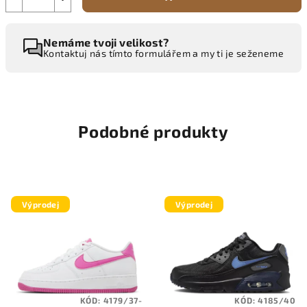
Nemáme tvoji velikost?
Kontaktuj nás tímto formulářem a my ti je seženeme
Podobné produkty
Výprodej
Výprodej
KÓD:
4179/37-
KÓD:
4185/40