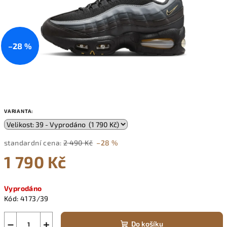
–28 %
VARIANTA:
standardní cena:
2 490 Kč
–28 %
1 790 Kč
Měrná
Vyprodáno
cena:
Kód:
4173/39
−
+
Do košíku