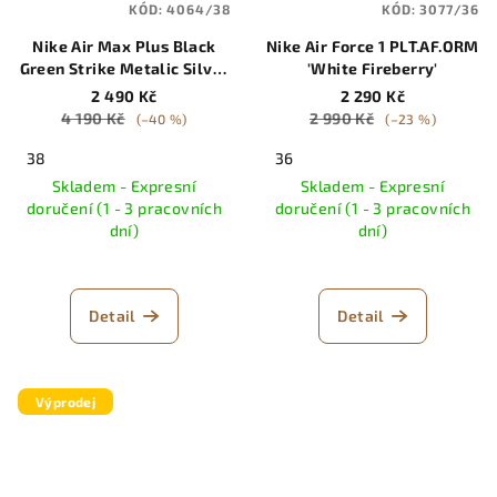
KÓD:
4064/38
KÓD:
3077/36
Nike Air Max Plus Black
Nike Air Force 1 PLT.AF.ORM
Green Strike Metalic Silver
'White Fireberry'
(GS)
2 490 Kč
2 290 Kč
4 190 Kč
2 990 Kč
(–40 %)
(–23 %)
38
36
Skladem - Expresní
Skladem - Expresní
doručení (1 - 3 pracovních
doručení (1 - 3 pracovních
dní)
dní)
Detail
Detail
Výprodej