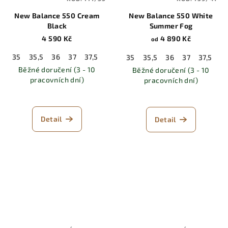
New Balance 550 Cream
New Balance 550 White
Black
Summer Fog
4 590 Kč
4 890 Kč
od
35
35,5
36
37
37,5
38
38,5
39,5
40
40,5
41,5
35
35,5
36
37
37,5
3
Běžné doručení (3 - 10
Běžné doručení (3 - 10
pracovních dní)
pracovních dní)
Detail
Detail