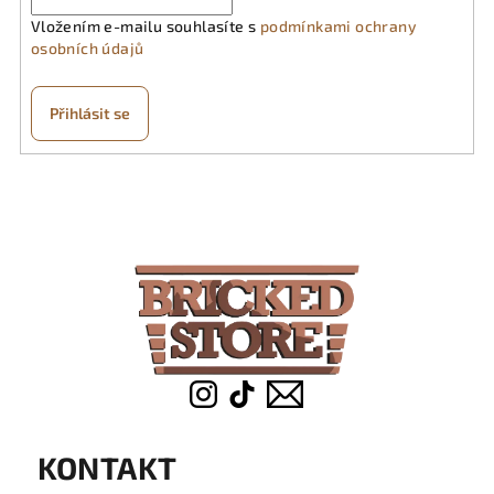
Vložením e-mailu souhlasíte s
podmínkami ochrany
osobních údajů
Přihlásit se
Z
á
p
a
t
í
KONTAKT