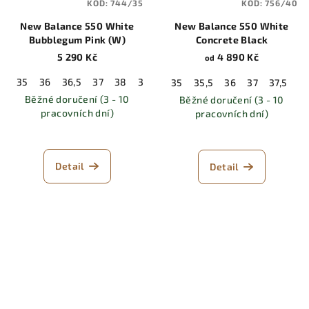
KÓD:
744/35
KÓD:
756/40
New Balance 550 White
New Balance 550 White
Bubblegum Pink (W)
Concrete Black
5 290 Kč
4 890 Kč
od
35
36
36,5
37
38
39
40
40,5
41
41,5
42,5
4
35
35,5
36
37
37,5
3
Běžné doručení (3 - 10
Běžné doručení (3 - 10
pracovních dní)
pracovních dní)
Detail
Detail