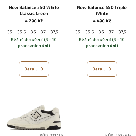
New Balance 550 White
New Balance 550 Triple
Classic Green
White
4 290 Kč
4 490 Kč
35
35,5
36
37
37,5
38
38,5
35
35,5
39,5
36
40
37
40,5
37,5
41,5
3
Běžné doručení (3 - 10
Běžné doručení (3 - 10
pracovních dní)
pracovních dní)
Detail
Detail
KÓD:
771/35
KÓD:
759/41-