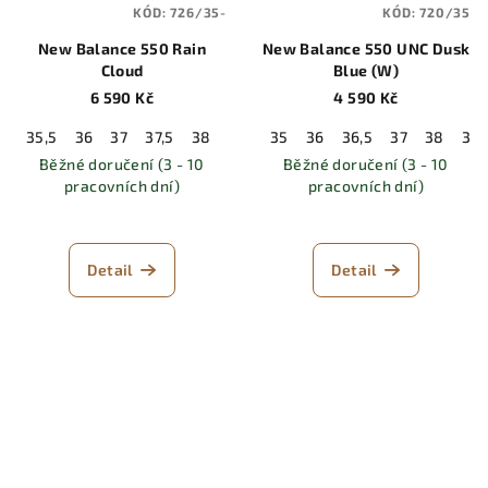
KÓD:
726/35-
KÓD:
720/35
New Balance 550 Rain
New Balance 550 UNC Dusk
Cloud
Blue (W)
6 590 Kč
4 590 Kč
35,5
36
37
37,5
38
38,5
35
39,5
36
40
36,5
40,5
37
41,5
38
39
42
Běžné doručení (3 - 10
Běžné doručení (3 - 10
pracovních dní)
pracovních dní)
Detail
Detail