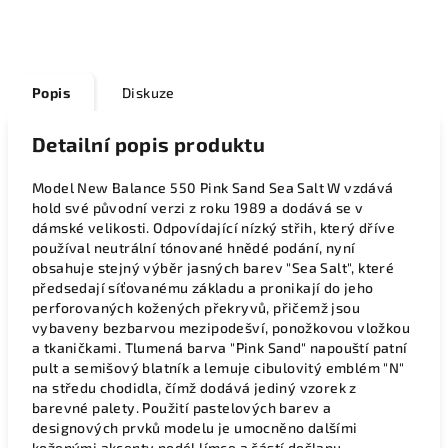
Popis
Diskuze
Detailní popis produktu
Model New Balance 550 Pink Sand Sea Salt W vzdává
hold své původní verzi z roku 1989 a dodává se v
dámské velikosti. Odpovídající nízký střih, který dříve
používal neutrální tónované hnědé podání, nyní
obsahuje stejný výběr jasných barev "Sea Salt", které
předsedají síťovanému základu a pronikají do jeho
perforovaných kožených překryvů, přičemž jsou
vybaveny bezbarvou mezipodešví, ponožkovou vložkou
a tkaničkami. Tlumená barva "Pink Sand" napouští patní
pult a semišový blatník a lemuje cibulovitý emblém "N"
na středu chodidla, čímž dodává jediný vzorek z
barevné palety. Použití pastelových barev a
designových prvků modelu je umocněno dalšími
koženými akcenty podél límce a částí došlapu.