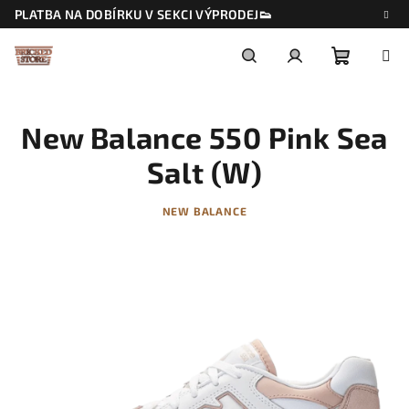
Přejít
PLATBA NA DOBÍRKU V SEKCI VÝPRODEJ👟
na
obsah
Nákupn
Hledat
Přihlášení
New Balance 550 Pink Sea
košík
Salt (W)
NEW BALANCE