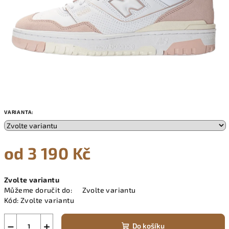
VARIANTA:
od
3 190 Kč
Měrná
Zvolte variantu
cena:
Můžeme doručit do:
Zvolte variantu
Kód:
Zvolte variantu
−
+
Do košíku