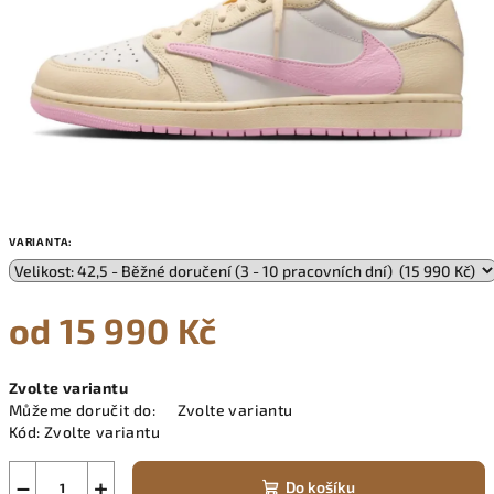
VARIANTA:
od
15 990 Kč
Měrná
Zvolte variantu
cena:
Můžeme doručit do:
Zvolte variantu
Kód:
Zvolte variantu
−
+
Do košíku