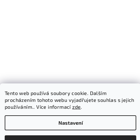
Tento web používá soubory cookie. Dalším
procházením tohoto webu vyjadřujete souhlas s jejich
Sledovat na Instagramu
používáním.. Více informací
zde
.
Copyright 2026
Bricked Store
. Všechna práva vyhrazena.
Nastavení
Vytvořil Shoptet