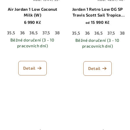
Air Jordan 1 Low Coconut
Jordan 1 Retro Low OG SP
Milk (W)
Travis Scott Sail Tropical
Pink
6 990 Kč
15 990 Kč
od
35,5
36
36,5
37,5
38
38,5
39
40
40,5
41
42
35,5
36
36,5
37,5
38
Běžné doručení (3 - 10
Běžné doručení (3 - 10
pracovních dní)
pracovních dní)
Detail
Detail