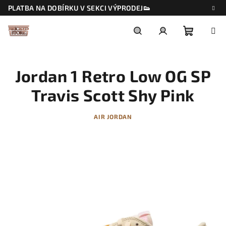
Přejít
PLATBA NA DOBÍRKU V SEKCI VÝPRODEJ👟
na
obsah
Nákupn
Hledat
Přihlášení
Jordan 1 Retro Low OG SP
košík
Travis Scott Shy Pink
AIR JORDAN