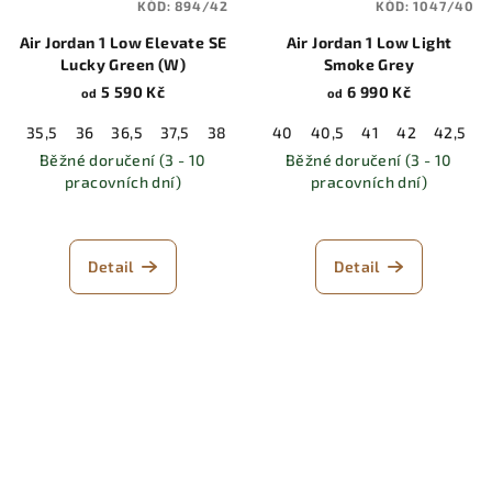
KÓD:
894/42
KÓD:
1047/40
Air Jordan 1 Low Elevate SE
Air Jordan 1 Low Light
Lucky Green (W)
Smoke Grey
5 590 Kč
6 990 Kč
od
od
35,5
36
36,5
37,5
38
38,5
40
39
40,5
40
41
40,5
42
41
42,5
42
Běžné doručení (3 - 10
Běžné doručení (3 - 10
pracovních dní)
pracovních dní)
Detail
Detail