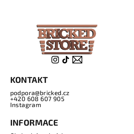
á
p
a
t
í
KONTAKT
podpora@bricked.cz
+420 608 607 905
Instagram
INFORMACE