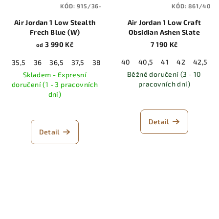
KÓD:
915/36-
KÓD:
861/40
Air Jordan 1 Low Stealth
Air Jordan 1 Low Craft
Frech Blue (W)
Obsidian Ashen Slate
3 990 Kč
7 190 Kč
od
40
40,5
41
42
42,5
35,5
36
36,5
37,5
38
38,5
39
40
40,5
41
42
Běžné doručení (3 - 10
Skladem - Expresní
pracovních dní)
doručení (1 - 3 pracovních
dní)
Detail
Detail