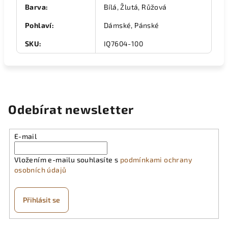
Barva
:
Bílá, Žlutá, Růžová
Pohlaví
:
Dámské, Pánské
SKU
:
IQ7604-100
Odebírat newsletter
E-mail
Vložením e-mailu souhlasíte s
podmínkami ochrany
osobních údajů
Přihlásit se
Z