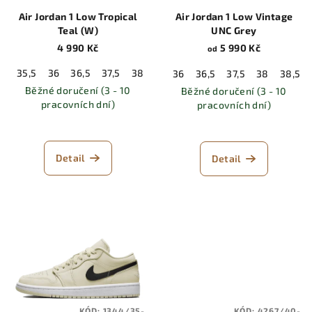
Air Jordan 1 Low Tropical
Air Jordan 1 Low Vintage
Teal (W)
UNC Grey
4 990 Kč
5 990 Kč
od
35,5
36
36,5
37,5
38
38,5
39
40
40,5
41
42
36
36,5
37,5
38
38,5
Běžné doručení (3 - 10
Běžné doručení (3 - 10
pracovních dní)
pracovních dní)
Detail
Detail
KÓD:
1344/35-
KÓD:
4267/40-