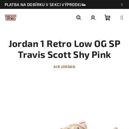
Přejít
PLATBA NA DOBÍRKU V SEKCI VÝPRODEJ👟
na
obsah
Nákupn
Hledat
Přihlášení
Jordan 1 Retro Low OG SP
košík
Travis Scott Shy Pink
AIR JORDAN