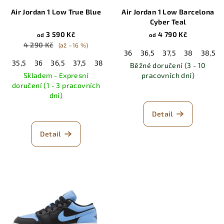
Air Jordan 1 Low True Blue
Air Jordan 1 Low Barcelona
Cyber Teal
3 590 Kč
4 790 Kč
od
od
4 290 Kč
(až –16 %)
36
36,5
37,5
38
38,5
35,5
36
36,5
37,5
38
38,5
39
40
40,5
41
42
Běžné doručení (3 - 10
Skladem - Expresní
pracovních dní)
doručení (1 - 3 pracovních
dní)
Detail
Detail