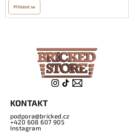
Přihlásit se
Z
á
p
a
t
í
KONTAKT
podpora@bricked.cz
+420 608 607 905
Instagram