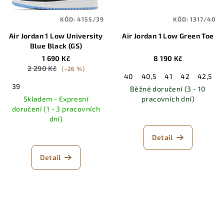
KÓD:
4155/39
KÓD:
1317/40
Air Jordan 1 Low University
Air Jordan 1 Low Green Toe
Blue Black (GS)
1 690 Kč
8 190 Kč
2 290 Kč
(–26 %)
40
40,5
41
42
42,5
39
Běžné doručení (3 - 10
Skladem - Expresní
pracovních dní)
doručení (1 - 3 pracovních
dní)
Detail
Detail