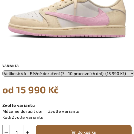
VARIANTA:
od
15 990 Kč
Měrná
Zvolte variantu
cena:
Můžeme doručit do:
Zvolte variantu
Kód:
Zvolte variantu
−
+
Do košíku