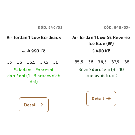
KÓD:
846/35
KÓD:
849/35-
Air Jordan 1 Low Bordeaux
Air Jordan 1 Low SE Reverse
Ice Blue (W)
4 990 Kč
5 490 Kč
od
35,5
36
36,5
37,5
38
35
36
36,5
37,5
38
38,5
39
40
40,5
41
42
4
Běžné doručení (3 - 10
Skladem - Expresní
pracovních dní)
doručení (1 - 3 pracovních
dní)
Detail
Detail