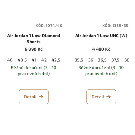
KÓD:
1074/40
KÓD:
1335/35-
Air Jordan 1 Low Diamond
Air Jordan 1 Low UNC (W)
Shorts
6 890 Kč
4 490 Kč
40
40,5
41
42
42,5
43
35,5
44
44,5
36
36,5
45
45,5
37,5
46
38
Běžné doručení (3 - 10
Běžné doručení (3 - 10
pracovních dní)
pracovních dní)
Detail
Detail