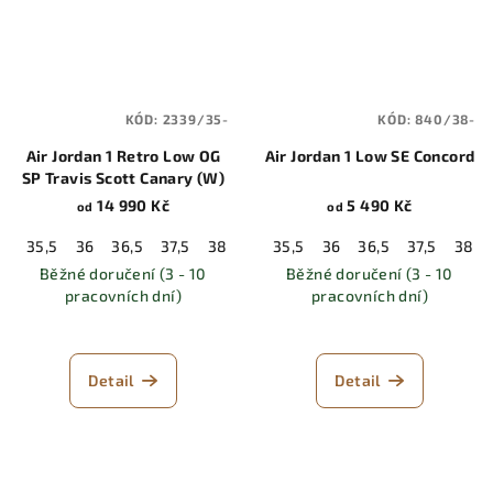
KÓD:
2339/35-
KÓD:
840/38-
Air Jordan 1 Retro Low OG
Air Jordan 1 Low SE Concord
SP Travis Scott Canary (W)
14 990 Kč
5 490 Kč
od
od
35,5
36
36,5
37,5
38
38,5
35,5
39
36
40
36,5
40,5
37,5
41
38
42
Běžné doručení (3 - 10
Běžné doručení (3 - 10
pracovních dní)
pracovních dní)
Detail
Detail