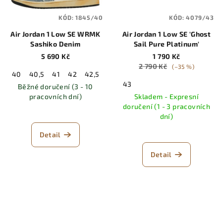
KÓD:
1845/40
KÓD:
4079/43
Air Jordan 1 Low SE WRMK
Air Jordan 1 Low SE 'Ghost
Sashiko Denim
Sail Pure Platinum'
5 690 Kč
1 790 Kč
2 790 Kč
(–35 %)
40
40,5
41
42
42,5
43
44
44,5
45
45,5
46
43
Běžné doručení (3 - 10
pracovních dní)
Skladem - Expresní
doručení (1 - 3 pracovních
dní)
Detail
Detail