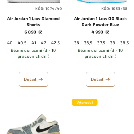
KÓD:
1074/40
KÓD:
1053/38-
Air Jordan 1 Low Diamond
Air Jordan 1 Low OG Black
Shorts
Dark Powder Blue
6 890 Kč
4 990 Kč
40
40,5
41
42
42,5
43
36
44
36,5
44,5
37,5
45
45,5
38
38,5
46
Běžné doručení (3 - 10
Běžné doručení (3 - 10
pracovních dní)
pracovních dní)
Detail
Detail
Výprodej