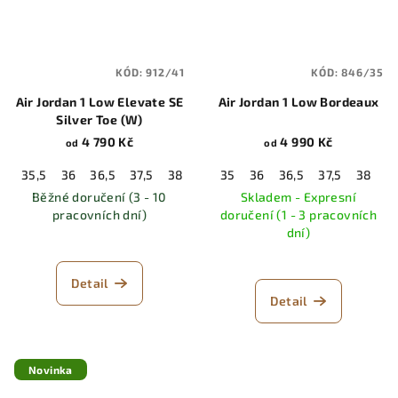
KÓD:
912/41
KÓD:
846/35
Air Jordan 1 Low Elevate SE
Air Jordan 1 Low Bordeaux
Silver Toe (W)
4 790 Kč
4 990 Kč
od
od
35,5
36
36,5
37,5
38
38,5
35
39
36
40
36,5
40,5
37,5
41
38
42
3
Běžné doručení (3 - 10
Skladem - Expresní
pracovních dní)
doručení (1 - 3 pracovních
dní)
Detail
Detail
Novinka