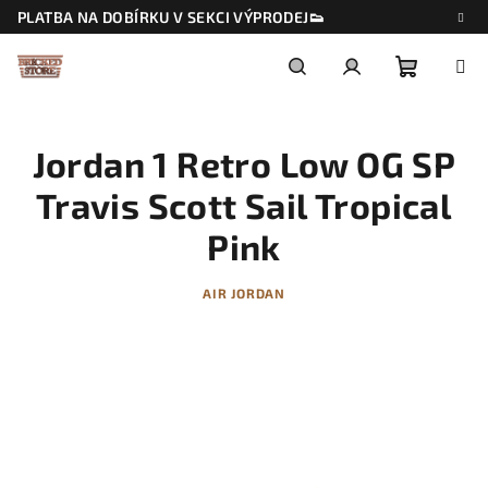
Přejít
PLATBA NA DOBÍRKU V SEKCI VÝPRODEJ👟
na
obsah
Nákupn
Hledat
Přihlášení
Jordan 1 Retro Low OG SP
košík
Travis Scott Sail Tropical
Pink
AIR JORDAN