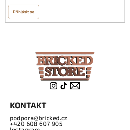
Přihlásit se
Z
á
p
a
t
í
KONTAKT
podpora@bricked.cz
+420 608 607 905
Instagram