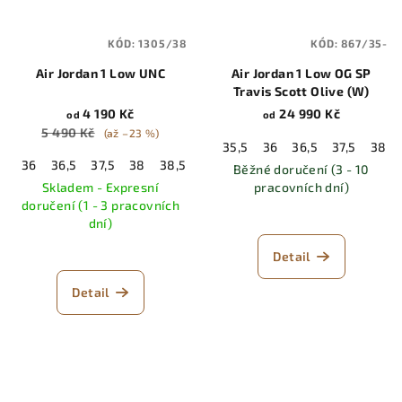
KÓD:
1305/38
KÓD:
867/35-
Air Jordan 1 Low UNC
Air Jordan 1 Low OG SP
Travis Scott Olive (W)
4 190 Kč
24 990 Kč
od
od
5 490 Kč
(až –23 %)
35,5
36
36,5
37,5
38
36
36,5
37,5
38
38,5
39
40
40,5
41
42
42,5
Běžné doručení (3 - 10
Skladem - Expresní
pracovních dní)
doručení (1 - 3 pracovních
dní)
Detail
Detail