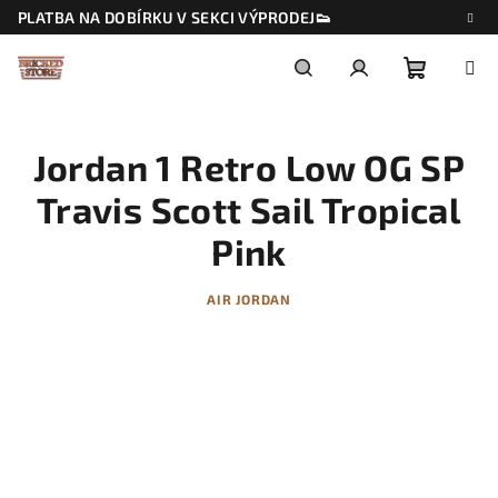
Přejít
PLATBA NA DOBÍRKU V SEKCI VÝPRODEJ👟
na
obsah
Nákupn
Hledat
Přihlášení
Jordan 1 Retro Low OG SP
košík
Travis Scott Sail Tropical
Pink
AIR JORDAN