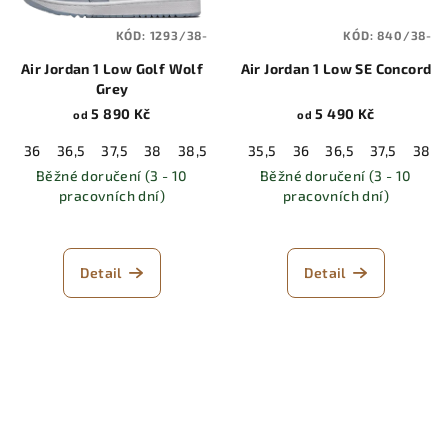
KÓD:
1293/38-
KÓD:
840/38-
Air Jordan 1 Low Golf Wolf
Air Jordan 1 Low SE Concord
Grey
5 890 Kč
5 490 Kč
od
od
36
36,5
37,5
38
38,5
39
35,5
40
40,5
36
36,5
41
42
37,5
42,5
38
Běžné doručení (3 - 10
Běžné doručení (3 - 10
pracovních dní)
pracovních dní)
Detail
Detail