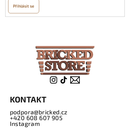
Přihlásit se
Z
á
p
a
t
í
KONTAKT
podpora@bricked.cz
+420 608 607 905
Instagram