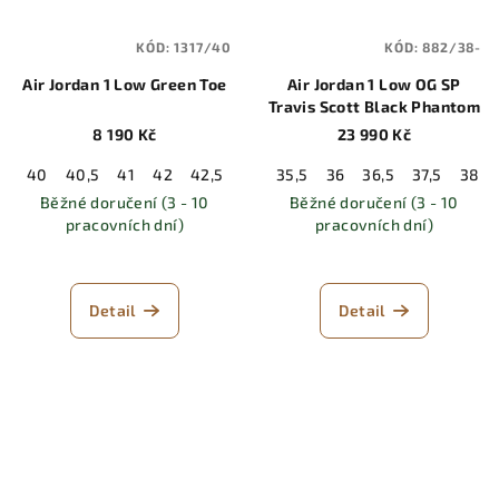
KÓD:
1317/40
KÓD:
882/38-
Air Jordan 1 Low Green Toe
Air Jordan 1 Low OG SP
Travis Scott Black Phantom
8 190 Kč
23 990 Kč
40
40,5
41
42
42,5
43
35,5
44
44,5
36
36,5
45
45,5
37,5
46
38
Běžné doručení (3 - 10
Běžné doručení (3 - 10
pracovních dní)
pracovních dní)
Detail
Detail