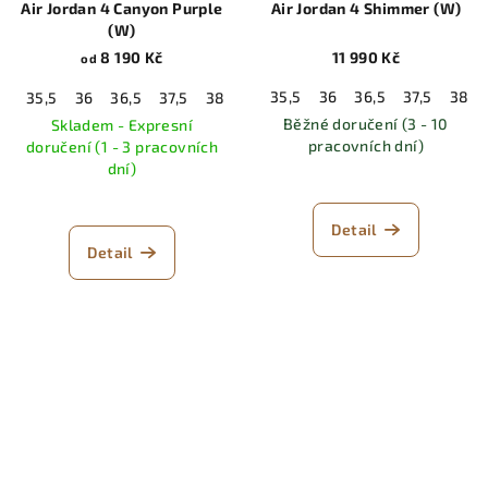
Air Jordan 4 Canyon Purple
Air Jordan 4 Shimmer (W)
(W)
8 190 Kč
11 990 Kč
od
35,5
36
36,5
37,5
38
35,5
36
36,5
37,5
38
38,5
39
40
40,5
41
42
Běžné doručení (3 - 10
Skladem - Expresní
pracovních dní)
doručení (1 - 3 pracovních
dní)
Detail
Detail