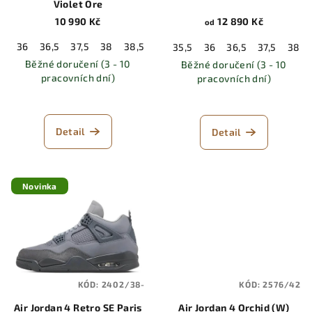
Violet Ore
10 990 Kč
12 890 Kč
od
36
36,5
37,5
38
38,5
39
40
40,5
41
42
42,5
35,5
36
36,5
37,5
38
Běžné doručení (3 - 10
Běžné doručení (3 - 10
pracovních dní)
pracovních dní)
Detail
Detail
Novinka
KÓD:
2402/38-
KÓD:
2576/42
Air Jordan 4 Retro SE Paris
Air Jordan 4 Orchid (W)