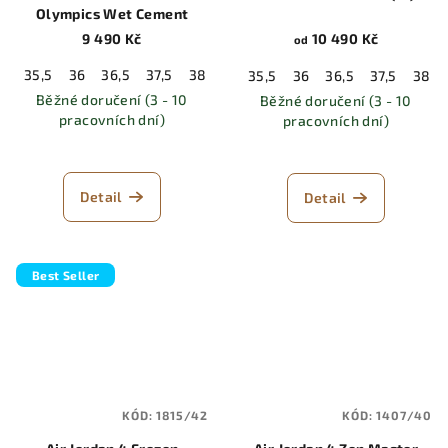
Olympics Wet Cement
9 490 Kč
10 490 Kč
od
35,5
36
36,5
37,5
38
38,5
39
40
40,5
41
42
35,5
36
36,5
37,5
38
Běžné doručení (3 - 10
Běžné doručení (3 - 10
pracovních dní)
pracovních dní)
Detail
Detail
Best Seller
KÓD:
1815/42
KÓD:
1407/40