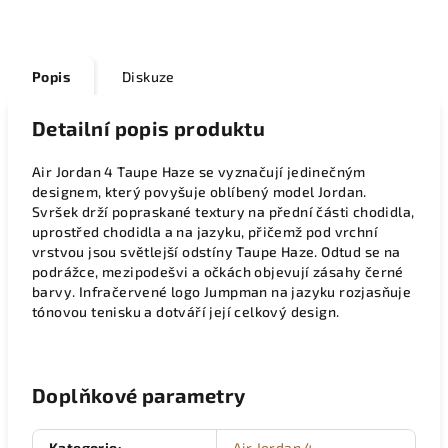
Popis
Diskuze
Detailní popis produktu
Air Jordan 4 Taupe Haze se vyznačují jedinečným
designem, který povyšuje oblíbený model Jordan.
Svršek drží popraskané textury na přední části chodidla,
uprostřed chodidla a na jazyku, přičemž pod vrchní
vrstvou jsou světlejší odstíny Taupe Haze. Odtud se na
podrážce, mezipodešvi a očkách objevují zásahy černé
barvy. Infračervené logo Jumpman na jazyku rozjasňuje
tónovou tenisku a dotváří její celkový design.
Doplňkové parametry
Kategorie
:
Air Jordan 4