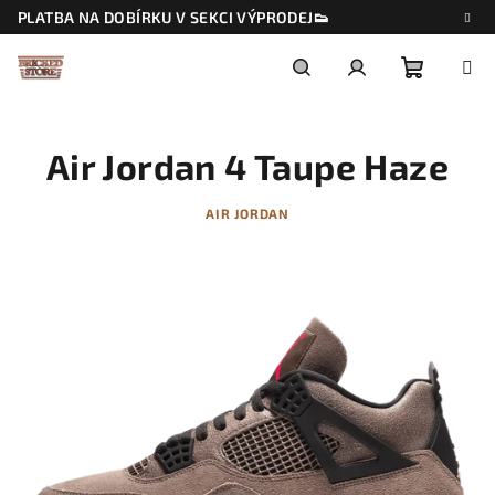
Přejít
PLATBA NA DOBÍRKU V SEKCI VÝPRODEJ👟
na
obsah
Nákupn
Hledat
Přihlášení
Air Jordan 4 Taupe Haze
košík
AIR JORDAN