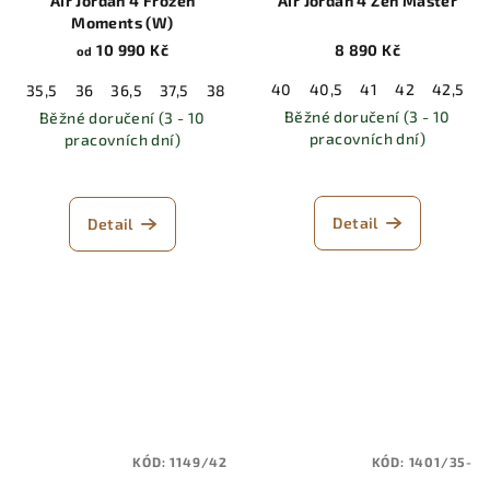
Air Jordan 4 Frozen
Air Jordan 4 Zen Master
Moments (W)
10 990 Kč
8 890 Kč
od
40
40,5
41
42
42,5
35,5
36
36,5
37,5
38
38,5
39
40
40,5
41
42
Běžné doručení (3 - 10
Běžné doručení (3 - 10
pracovních dní)
pracovních dní)
Detail
Detail
KÓD:
1149/42
KÓD:
1401/35-