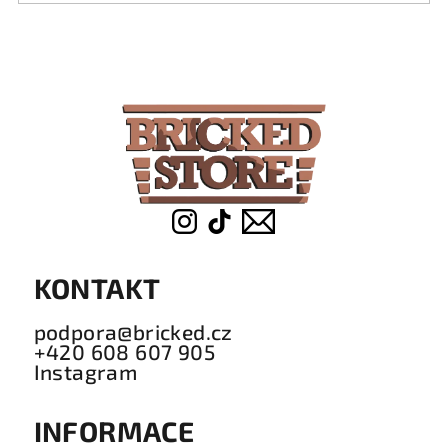
Z
á
p
a
t
í
KONTAKT
podpora@bricked.cz
+420 608 607 905
Instagram
INFORMACE