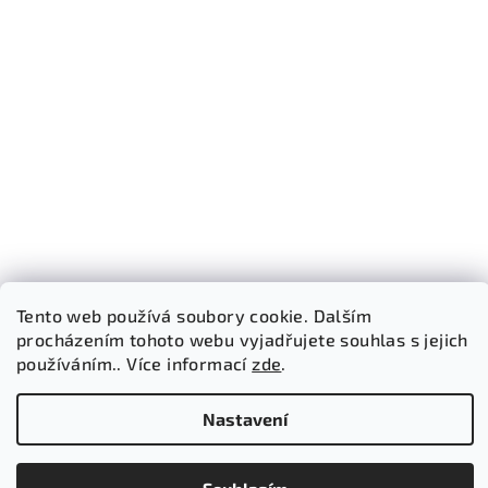
Tento web používá soubory cookie. Dalším
procházením tohoto webu vyjadřujete souhlas s jejich
používáním.. Více informací
zde
.
Sledovat na Instagramu
Nastavení
Copyright 2026
Bricked Store
. Všechna práva vyhrazena.
Vytvořil Shoptet