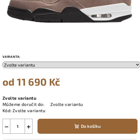
VARIANTA:
od
11 690 Kč
Měrná
Zvolte variantu
cena:
Můžeme doručit do:
Zvolte variantu
Kód:
Zvolte variantu
−
+
Do košíku