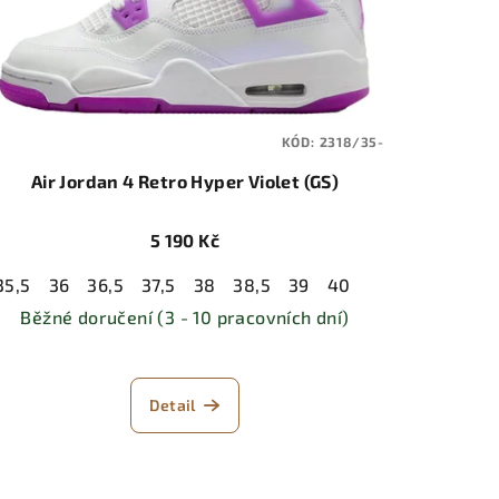
KÓD:
2318/35-
Air Jordan 4 Retro Hyper Violet (GS)
5 190 Kč
35,5
36
36,5
37,5
38
38,5
39
40
42,5
43
44
44,5
45
45,5
46
47
47,5
47,5
Běžné doručení (3 - 10 pracovních dní)
Detail