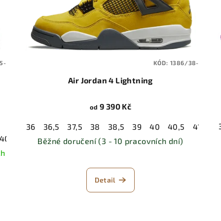
5-
KÓD:
1386/38-
Air Jordan 4 Lightning
9 390 Kč
od
36
36,5
37,5
38
38,5
39
40
40,5
41
42
40,5
41
42
42,5
43
44
44,5
45
45,5
46
47
Běžné doručení (3 - 10 pracovních dní)
ch
Detail