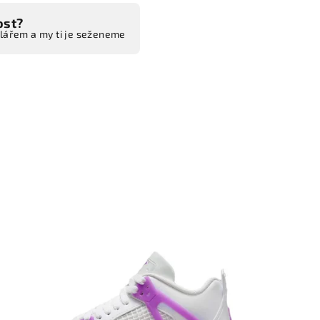
ost?
ulářem a my ti je seženeme