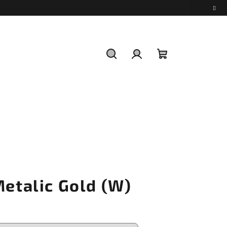
Hledat
Přihlášení
Nákupní
košík
Metalic Gold (W)