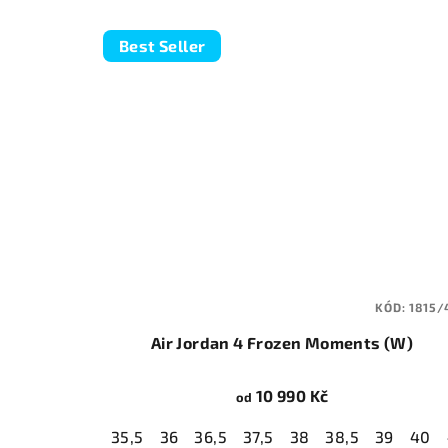
Best Seller
KÓD:
1815/
Air Jordan 4 Frozen Moments (W)
10 990 Kč
od
35,5
36
36,5
37,5
38
38,5
39
40