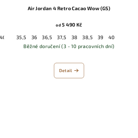
Air Jordan 4 Retro Cacao Wow (GS)
5 490 Kč
od
40,5
41
35,5
42
36
42,5
36,5
43
37,5
44
38
44,5
38,5
45
39
45,5
40
46
47
Běžné doručení (3 - 10 pracovních dní)
Detail