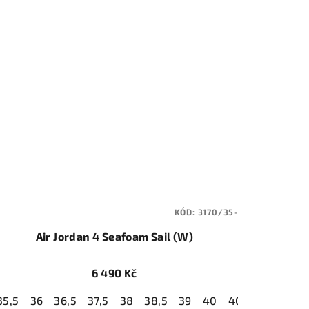
KÓD:
3170/35-
Air Jordan 4 Seafoam Sail (W)
6 490 Kč
35,5
36
36,5
37,5
38
38,5
39
40
40,5
41
42
5
46
47
47,5