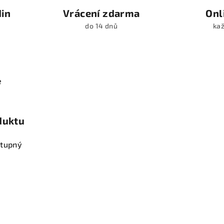
din
Vrácení zdarma
Onl
do 14 dnů
kaž
e
duktu
stupný