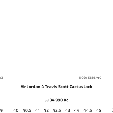
42
KÓD:
1389/40
Air Jordan 4 Travis Scott Cactus Jack
34 990 Kč
od
40,5
41
40
42
40,5
42,5
41
43
42
44
42,5
44,5
43
44
44,5
45
45,