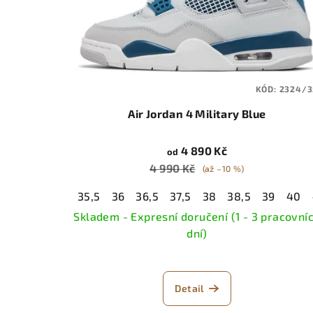
KÓD:
2324/3
Air Jordan 4 Military Blue
4 890 Kč
od
4 990 Kč
(až –10 %)
35,5
36
36,5
37,5
38
38,5
39
40
Skladem - Expresní doručení (1 - 3 pracovní
dní)
Detail