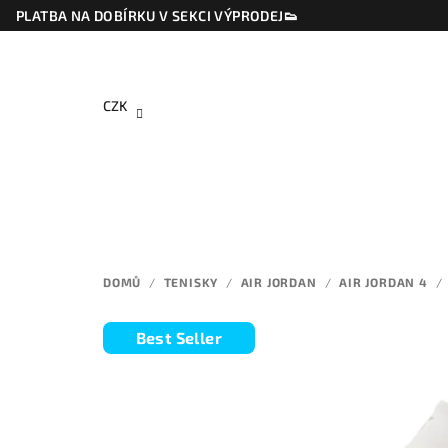
Přejít
PLATBA NA DOBÍRKU V SEKCI VÝPRODEJ👟
na
obsah
CZK
DOMŮ
/
TENISKY
/
AIR JORDAN
/
AIR JORDAN 4
/
Best Seller