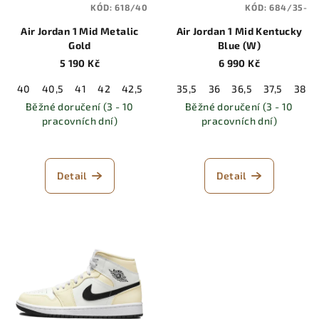
KÓD:
618/40
KÓD:
684/35-
Air Jordan 1 Mid Metalic
Air Jordan 1 Mid Kentucky
Gold
Blue (W)
5 190 Kč
6 990 Kč
40
40,5
41
42
42,5
43
35,5
44
44,5
36
36,5
45
45,5
37,5
46
38
Běžné doručení (3 - 10
Běžné doručení (3 - 10
pracovních dní)
pracovních dní)
Detail
Detail