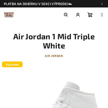
Přejít
PLATBA NA DOBÍRKU V SEKCI VÝPRODEJ👟
na
obsah
Nákupn
Hledat
Přihlášení
Air Jordan 1 Mid Triple
košík
White
AIR JORDAN
Výprodej