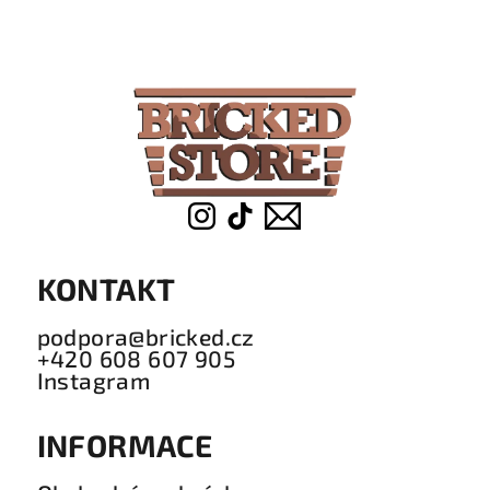
á
p
a
t
í
KONTAKT
podpora@bricked.cz
+420 608 607 905
Instagram
INFORMACE