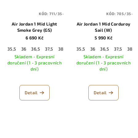
KÓD:
711/35-
KÓD:
705/35-
Air Jordan 1 Mid Light
Air Jordan 1 Mid Corduroy
Smoke Grey (GS)
Sail (W)
6 690 Kč
5 990 Kč
35,5
36
36,5
37,5
38
38,5
35,5
39
36
40
36,5
37,5
38
Skladem - Expresní
Skladem - Expresní
doručení (1 - 3 pracovních
doručení (1 - 3 pracovních
dní)
dní)
Detail
Detail