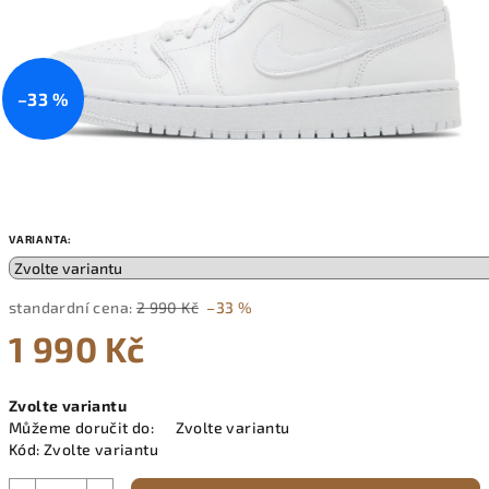
–33 %
VARIANTA:
standardní cena:
2 990 Kč
–33 %
1 990 Kč
Měrná
Zvolte variantu
cena:
Můžeme doručit do:
Zvolte variantu
Kód:
Zvolte variantu