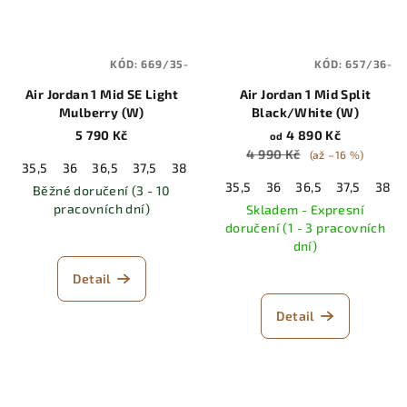
KÓD:
669/35-
KÓD:
657/36-
Air Jordan 1 Mid SE Light
Air Jordan 1 Mid Split
Mulberry (W)
Black/White (W)
5 790 Kč
4 890 Kč
od
4 990 Kč
(až –16 %)
35,5
36
36,5
37,5
38
38,5
39
40
40,5
41
42
35,5
36
36,5
37,5
38
Běžné doručení (3 - 10
pracovních dní)
Skladem - Expresní
doručení (1 - 3 pracovních
dní)
Detail
Detail