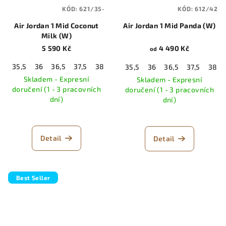
KÓD:
621/35-
KÓD:
612/42
Air Jordan 1 Mid Coconut
Air Jordan 1 Mid Panda (W)
Milk (W)
5 590 Kč
4 490 Kč
od
35,5
36
36,5
37,5
38
38,5
39
40
40,5
41
42
35,5
36
36,5
37,5
38
Skladem - Expresní
Skladem - Expresní
doručení (1 - 3 pracovních
doručení (1 - 3 pracovních
dní)
dní)
Detail
Detail
Best Seller