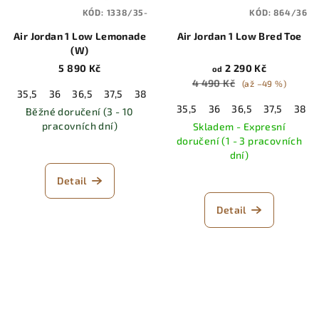
KÓD:
1338/35-
KÓD:
864/36
Air Jordan 1 Low Lemonade
Air Jordan 1 Low Bred Toe
(W)
5 890 Kč
2 290 Kč
od
4 490 Kč
(až –49 %)
35,5
36
36,5
37,5
38
38,5
39
40
40,5
41
42
35,5
36
36,5
37,5
38
Běžné doručení (3 - 10
pracovních dní)
Skladem - Expresní
doručení (1 - 3 pracovních
dní)
Detail
Detail