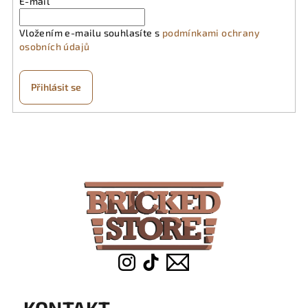
E-mail
Vložením e-mailu souhlasíte s
podmínkami ochrany
osobních údajů
Přihlásit se
Z
á
p
a
t
í
KONTAKT