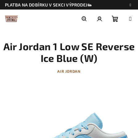
Přejít
PLATBA NA DOBÍRKU V SEKCI VÝPRODEJ👟
na
obsah
Nákupn
Hledat
Přihlášení
Air Jordan 1 Low SE Reverse
košík
Ice Blue (W)
AIR JORDAN