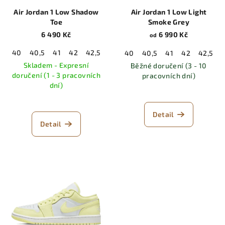
Air Jordan 1 Low Shadow
Air Jordan 1 Low Light
Toe
Smoke Grey
6 490 Kč
6 990 Kč
od
40
40,5
41
42
42,5
43
44
44,5
45
45,5
46
40
40,5
41
42
42,5
Skladem - Expresní
Běžné doručení (3 - 10
doručení (1 - 3 pracovních
pracovních dní)
dní)
Detail
Detail