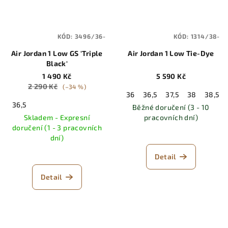
KÓD:
3496/36-
KÓD:
1314/38-
Air Jordan 1 Low GS 'Triple
Air Jordan 1 Low Tie-Dye
Black'
1 490 Kč
5 590 Kč
2 290 Kč
(–34 %)
36
36,5
37,5
38
38,5
36,5
Běžné doručení (3 - 10
Skladem - Expresní
pracovních dní)
doručení (1 - 3 pracovních
dní)
Detail
Detail