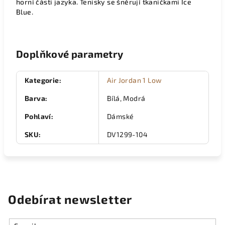
horní části jazyka. Tenisky se šněrují tkaničkami Ice
Blue.
Doplňkové parametry
Kategorie
:
Air Jordan 1 Low
Barva
:
Bílá, Modrá
Pohlaví
:
Dámské
SKU
:
DV1299-104
Odebírat newsletter