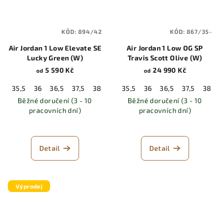
KÓD:
894/42
KÓD:
867/35-
Air Jordan 1 Low Elevate SE
Air Jordan 1 Low OG SP
Lucky Green (W)
Travis Scott Olive (W)
5 590 Kč
24 990 Kč
od
od
35,5
36
36,5
37,5
38
38,5
35,5
39
36
40
36,5
40,5
37,5
41
38
42
Běžné doručení (3 - 10
Běžné doručení (3 - 10
pracovních dní)
pracovních dní)
Detail
Detail
Výprodej