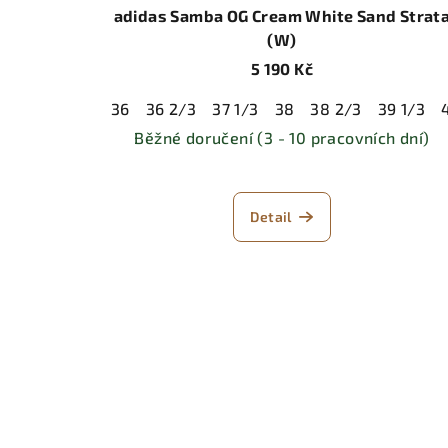
adidas Samba OG Cream White Sand Strat
(W)
5 190 Kč
36
36 2/3
37 1/3
38
38 2/3
39 1/3
Běžné doručení (3 - 10 pracovních dní)
Detail