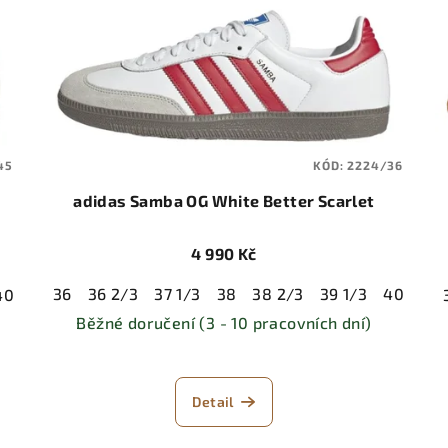
45
KÓD:
2224/36
adidas Samba OG White Better Scarlet
4 990 Kč
36
36 2/3
37 1/3
38
38 2/3
39 1/3
40
40 
40
40 2/3
41 1/3
42
42 2/3
43 1/3
44
44 2/3
4
Běžné doručení (3 - 10 pracovních dní)
Detail