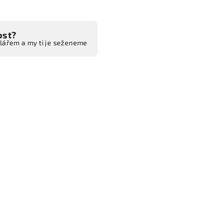
ost?
ulářem a my ti je seženeme