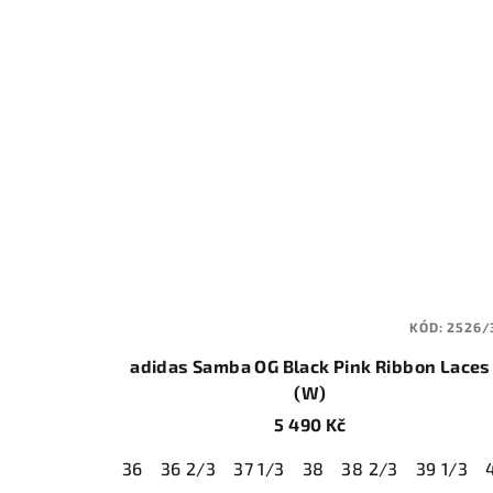
KÓD:
2526/
adidas Samba OG Black Pink Ribbon Laces
(W)
5 490 Kč
36
36 2/3
37 1/3
38
38 2/3
39 1/3