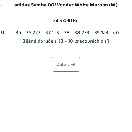
a
adidas Samba OG Wonder White Maroon (W)
5 490 Kč
od
40
40 2/3
41 1/3
42
42 2/3
43 1/3
44
44 2/3
36
36 2/3
37 1/3
38
38 2/3
39 1/3
40
40 
Běžné doručení (3 - 10 pracovních dní)
Detail