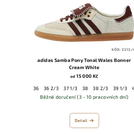
KÓD:
2215/
adidas Samba Pony Tonal Wales Bonner
Cream White
15 000 Kč
od
36
36 2/3
37 1/3
38
38 2/3
39 1/3
Běžné doručení (3 - 10 pracovních dní)
Detail