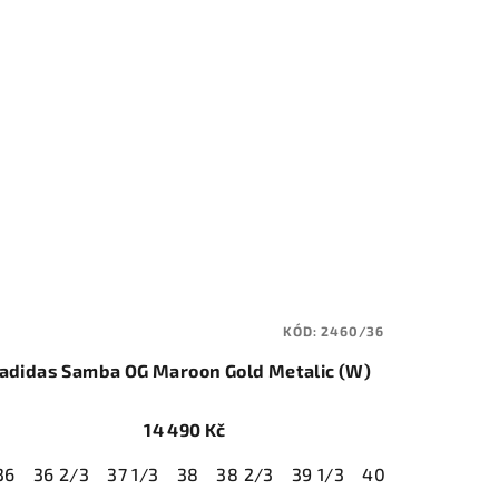
KÓD:
2460/36
adidas Samba OG Maroon Gold Metalic (W)
14 490 Kč
2/3
36
36 2/3
41 1/3
37 1/3
42
42 2/3
38
38 2/3
43 1/3
39 1/3
44
44 2/3
40
40 2/3
45 1/3
41