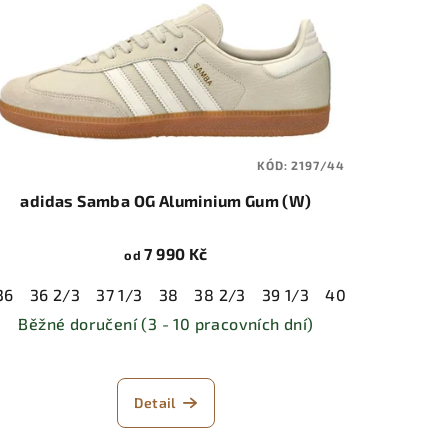
KÓD:
2197/44
adidas Samba OG Aluminium Gum (W)
7 990 Kč
od
2/3
41 1/3
42
42 2/3
43 1/3
44
44 2/3
45 1/3
5 1/3
36
36 2/3
46
46 2/3
37 1/3
38
38 2/3
39 1/3
40
40 2/3
41
Běžné doručení (3 - 10 pracovních dní)
Detail