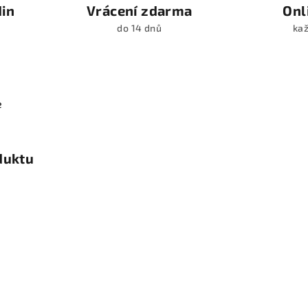
din
Vrácení zdarma
Onl
do 14 dnů
kaž
e
duktu