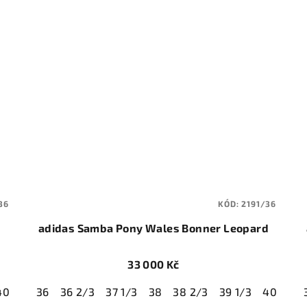
36
KÓD:
2191/36
adidas Samba Pony Wales Bonner Leopard
33 000 Kč
40
40 2/3
36
36 2/3
41 1/3
37 1/3
42
42 2/3
38
38 2/3
43 1/3
39 1/3
44
40
40 