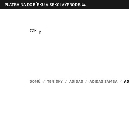
Přejít
PLATBA NA DOBÍRKU V SEKCI VÝPRODEJ👟
na
obsah
CZK
DOMŮ
/
TENISKY
/
ADIDAS
/
ADIDAS SAMBA
/
AD