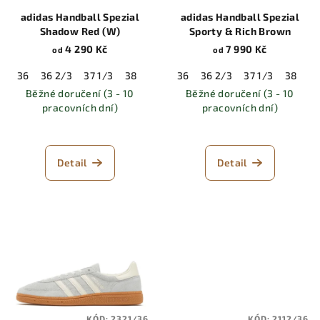
adidas Handball Spezial
adidas Handball Spezial
Shadow Red (W)
Sporty & Rich Brown
4 290 Kč
7 990 Kč
od
od
36
36 2/3
37 1/3
38
38 2/3
36
39 1/3
36 2/3
40
37 1/3
40 2/3
38
41 
38
Běžné doručení (3 - 10
Běžné doručení (3 - 10
pracovních dní)
pracovních dní)
Detail
Detail
KÓD:
2321/36
KÓD:
2112/36