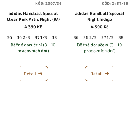
KÓD:
2097/36
KÓD:
2457/36
adidas Handball Spezial
adidas Handball Spezial
Clear Pink Artic Night (W)
Night Indigo
4 390 Kč
4 590 Kč
36
36 2/3
37 1/3
38
38 2/3
36
39 1/3
36 2/3
40
37 1/3
40 2/3
38
41 
38
Běžné doručení (3 - 10
Běžné doručení (3 - 10
pracovních dní)
pracovních dní)
Detail
Detail