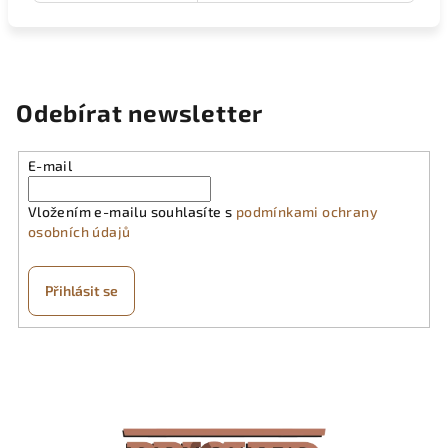
Odebírat newsletter
E-mail
Vložením e-mailu souhlasíte s
podmínkami ochrany
osobních údajů
Přihlásit se
Z
á
p
a