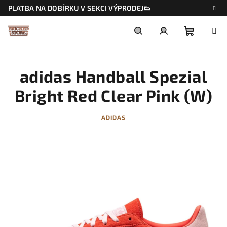
Přejít
PLATBA NA DOBÍRKU V SEKCI VÝPRODEJ👟
na
obsah
Nákupn
Hledat
Přihlášení
adidas Handball Spezial
košík
Bright Red Clear Pink (W)
ADIDAS