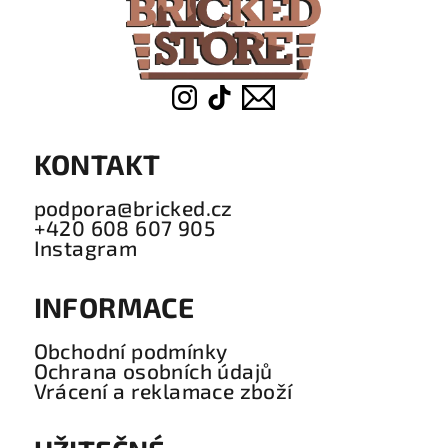
t
í
KONTAKT
podpora@bricked.cz
+420 608 607 905
Instagram
INFORMACE
Obchodní podmínky
Ochrana osobních údajů
Vrácení a reklamace zboží