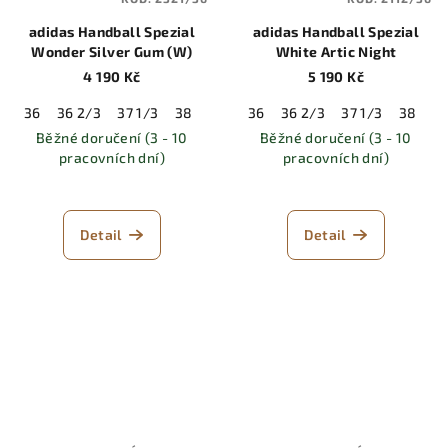
adidas Handball Spezial
adidas Handball Spezial
Wonder Silver Gum (W)
White Artic Night
4 190 Kč
5 190 Kč
36
36 2/3
37 1/3
38
38 2/3
36
39 1/3
36 2/3
40
37 1/3
40 2/3
38
41 
38
Běžné doručení (3 - 10
Běžné doručení (3 - 10
pracovních dní)
pracovních dní)
Detail
Detail