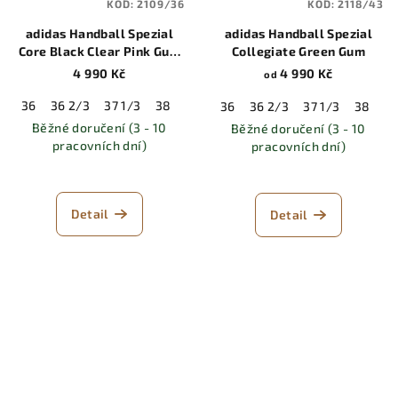
KÓD:
2109/36
KÓD:
2118/43
adidas Handball Spezial
adidas Handball Spezial
Core Black Clear Pink Gum
Collegiate Green Gum
(W)
4 990 Kč
4 990 Kč
od
36
36 2/3
37 1/3
38
38 2/3
39 1/3
40
40 2/3
41 
36
36 2/3
37 1/3
38
38
Běžné doručení (3 - 10
Běžné doručení (3 - 10
pracovních dní)
pracovních dní)
Detail
Detail