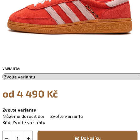
VARIANTA:
od
4 490 Kč
Měrná
Zvolte variantu
cena:
Můžeme doručit do:
Zvolte variantu
Kód:
Zvolte variantu
−
+
Do košíku